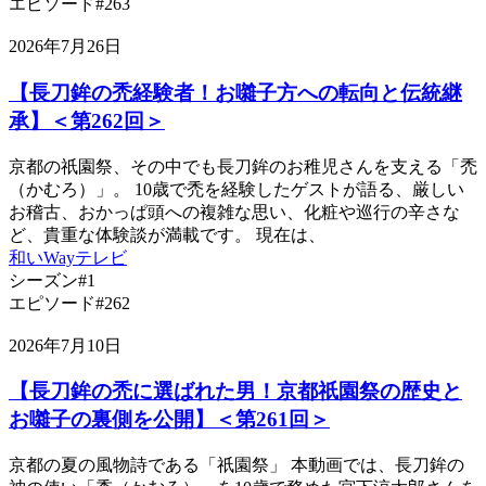
エピソード#263
2026年7月26日
【長刀鉾の禿経験者！お囃子方への転向と伝統継
承】＜第262回＞
京都の祇園祭、その中でも長刀鉾のお稚児さんを支える「禿
（かむろ）」。 10歳で禿を経験したゲストが語る、厳しい
お稽古、おかっぱ頭への複雑な思い、化粧や巡行の辛さな
ど、貴重な体験談が満載です。 現在は、
和いWayテレビ
シーズン#1
エピソード#262
2026年7月10日
【長刀鉾の禿に選ばれた男！京都祇園祭の歴史と
お囃子の裏側を公開】＜第261回＞
京都の夏の風物詩である「祇園祭」 本動画では、長刀鉾の