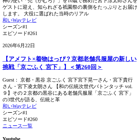
神の使い「禿（かむろ）」を10歳で務めた宮下涼太郎さんを
ゲストに迎え、知られざる祇園祭の裏側をたっぷりとお届け
します。 大役に選ばれた当時のリアル
和いWayテレビ
シーズン#1
エピソード#261
2026年6月22日
【アメフト×着物はっぴ？京都老舗呉服屋の新しい
挑戦「京ごふく 宮下」】＜第260回＞
Guest： 京都・黒谷 京ごふく 宮下宮下晃一さん・宮下貴行
さん・宮下凌太朗さん 【和の伝統次世代バトンタッチ vol.
９】その２京都の黒谷にある老舗呉服屋「京ごふく 宮下」
の3世代が語る、伝統と革
和いWayテレビ
シーズン#1
エピソード#260
ニュース一覧
Youtube