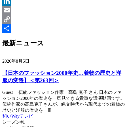
Message
LinkedIn
Email
Copy
Link
共
最新ニュース
有
2026年8月5日
【日本のファッション2000年史…着物の歴史と洋
服の変遷】＜第263回＞
Guest： 伝統ファッション作家 髙島 克子 さん 日本のファ
ッション2000年の歴史を一気見できる貴重な講演動画です。
伝統作家の髙島克子さんが、縄文時代から現代までの着物の
歴史と洋服の歴史を一冊
和いWayテレビ
シーズン#1