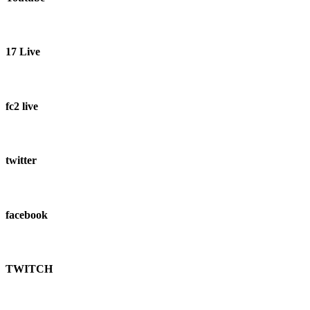
17 Live
fc2 live
twitter
facebook
TWITCH​