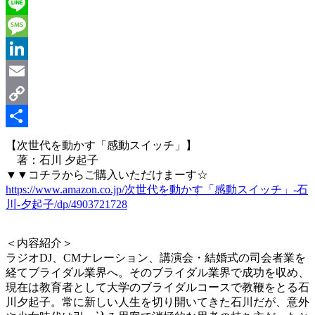
Twitter
Line
Message
LinkedIn
Email
Copy
Link
共
【次世代を動かす「感動スイッチ」】
著：石川 夕起子
有
▼▼コチラからご購入いただけまーす☆
https://www.amazon.co.jp/次世代を動かす「感動スイッチ」-石
川-夕起子/dp/4903721728
＜内容紹介＞
ラジオDJ、CMナレーション、講演会・結婚式の司会者業を
経てブライダル業界へ。そのブライダル業界で成功を収め、
現在は教育者として大学のブライダルコースで教鞭をとる石
川夕起子。常に新しい人生を切り開いてきた石川だが、意外