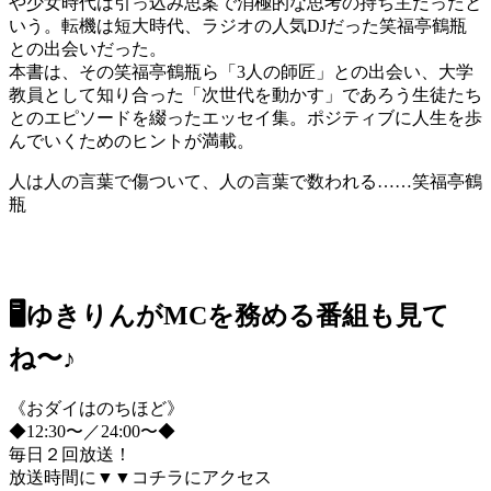
や少女時代は引っ込み思案で消極的な思考の持ち主だったと
いう。転機は短大時代、ラジオの人気DJだった笑福亭鶴瓶
との出会いだった。
本書は、その笑福亭鶴瓶ら「3人の師匠」との出会い、大学
教員として知り合った「次世代を動かす」であろう生徒たち
とのエピソードを綴ったエッセイ集。ポジティブに人生を歩
んでいくためのヒントが満載。
人は人の言葉で傷ついて、人の言葉で数われる……笑福亭鶴
瓶
🖥ゆきりんがMCを務める番組も見て
ね〜♪
《おダイはのちほど》
◆12:30〜／24:00〜◆
毎日２回放送！
放送時間に▼▼コチラにアクセス