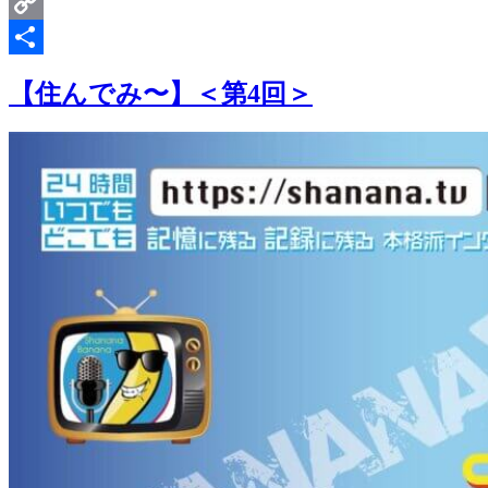
Email
Copy
Link
共
【住んでみ〜】＜第4回＞
有