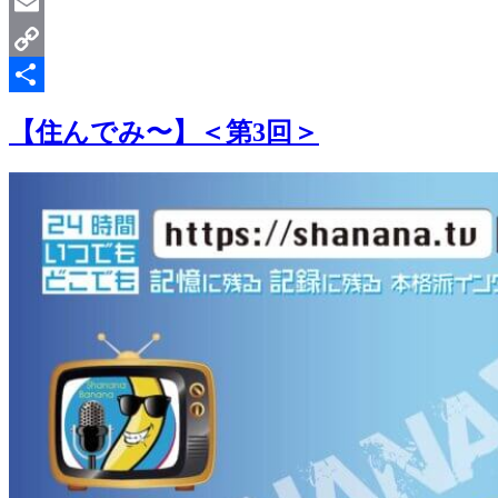
LinkedIn
Email
Copy
Link
共
【住んでみ〜】＜第3回＞
有