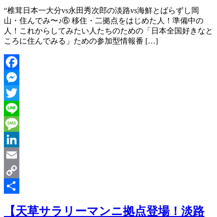
“椎茸日本一大分vs永田秀次郎の淡路vs海鮮とばらずし岡
山・住んでみ〜♪⑥ 移住・二拠点をはじめた人！準備中の
人！これからしてみたい人たちのための「日本全国好きなと
ころに住んでみる」ための参加型情報番 […]
Facebook
Messenger
Twitter
Line
Message
LinkedIn
Email
Copy
Link
共
【天草サラリーマンニ拠点登場！淡路
有