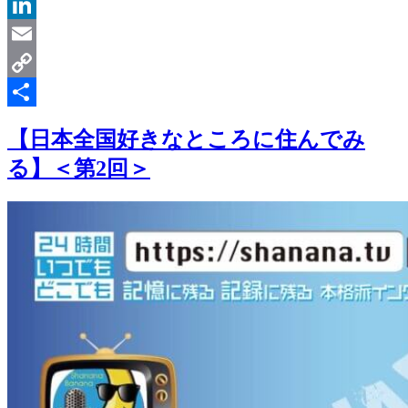
Message
LinkedIn
Email
Copy
Link
共
【日本全国好きなところに住んでみ
有
る】＜第2回＞