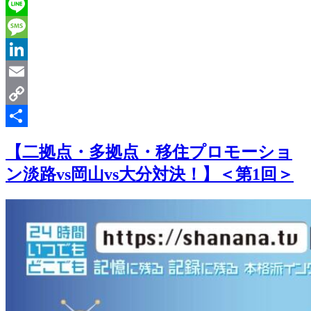
Twitter
Line
Message
LinkedIn
Email
Copy
Link
共
【二拠点・多拠点・移住プロモーショ
有
ン淡路vs岡山vs大分対決！】＜第1回＞