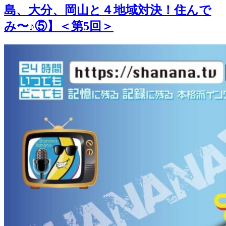
島、大分、岡山と４地域対決！住んで
み〜♪⑤】＜第5回＞