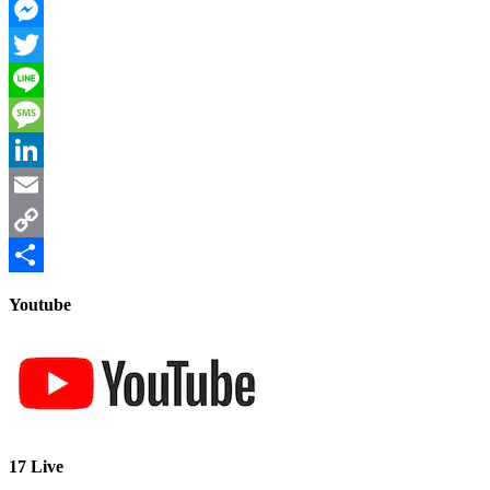
Facebook
Messenger
Twitter
Line
Message
LinkedIn
Email
Copy
Link
共
Youtube
有
17 Live