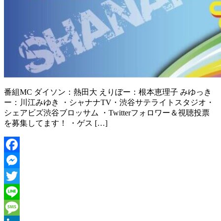
番組MC ダイソン：熱田大 えりぼー：根本恵理子 みゆっき
ー：川江みゆき ・シャナナTV・渋谷サテライトスタジオ・
シェアビズ渋谷ブロッサム ・Twitterフォロワー＆視聴投票
を募集してます！ ・ゲス […]
Facebook
Messenger
Twitter
Line