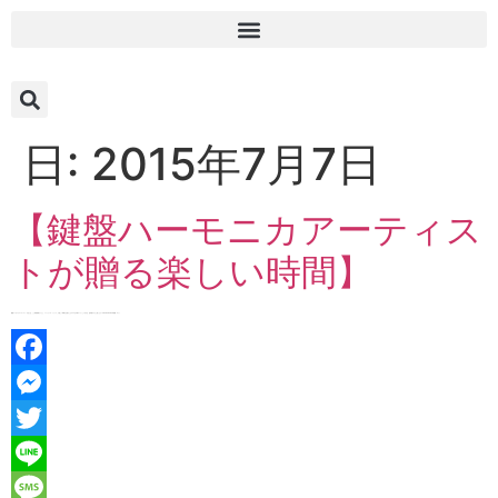
日:
2015年7月7日
【鍵盤ハーモニカアーティス
トが贈る楽しい時間】
鍵盤ハーモニカアーティスト「ぴあんぱ」こと妹尾美穂ちゃんと、パートナーの「トゥック」が楽しい時間をお届けします♪♪ お子様のいらっしゃる方は、是非 親子でもご覧ください☆ ★☆★☆★☆★☆★ 視聴・H […]
Facebook
Messenger
Twitter
Line