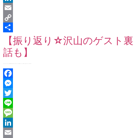
LinkedIn
Email
Copy
【振り返り☆沢山のゲスト裏
Link
共
話も】
有
【インターネットテレビ『ママラフ！』】 今回は、昨年後半ゲストの振り返りで～す♪♪ ゆか & けいこ ワールドをご堪能ください！ セミナーでしか聞けないような話までして下さった、沢山のゲスト裏 […]
Facebook
Messenger
Twitter
Line
Message
LinkedIn