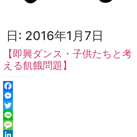
日:
2016年1月7日
【即興ダンス・子供たちと考
える飢餓問題】
【Smiling Channel（スマイリングチャンネル）】 今k氏のゲストは、10月31日の公開収録で、素敵なダンスをご披露して下さった、即興ダンサー きじま まなか さん☆ 今回は、子供たちにその […]
Facebook
Messenger
Twitter
Line
Message