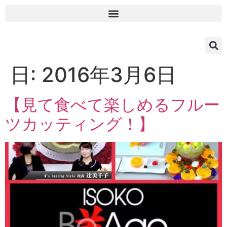
日:
2016年3月6日
【見て食べて楽しめるフルー
ツカッティング！】