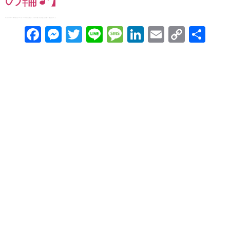
ゲスト：にきゃらプロデュース・制作 川上 みっち さん 「ママラフ」でも、ジャニーズのにきゃらをご提供くださった、みっちさん♪ 今回は、にきゃらだけではなく、ご本人の登場！ 「似顔絵じゃないんです！」 […]
Facebook
Messenger
Twitter
Line
Message
LinkedIn
Email
Copy
共
Link
有