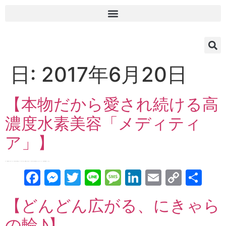
日:
2017年6月20日
【本物だから愛され続ける高
濃度水素美容「メディティ
ア」】
ゲスト：肌専門サロン IVRE．(イヴュール) 代表 吉田千春さん 「Ask for Quality」でお馴染み、千春さん♪ エステ歴20年のお肌の博士！と言ってもいいくらい、お肌の事を熟知！ そんな […]
Facebook
Messenger
Twitter
Line
Message
LinkedIn
Email
Copy
共
Link
有
【どんどん広がる、にきゃら
の輪♪】