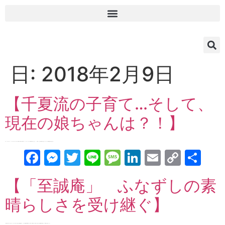
日:
2018年2月9日
【千夏流の子育て…そして、
現在の娘ちゃんは？！】
ゲスト：マルチタレント ・ China♡RicH 代表 小林千夏さん 以前ご出演の際、パーソナリティーの２人が度肝を抜かれましたが・・・今回は、そんな千夏流で育んだ娘、リラちゃんの不思議な能力のお話な […]
Facebook
Messenger
Twitter
Line
Message
LinkedIn
Email
Copy
共
Link
有
【「至誠庵」 ふなずしの素
晴らしさを受け継ぐ】
「和の食材！和いWay紀行」 Vol.５ ふなずし編 「石山寺お土産処 至誠庵」 その２ ㈲至誠庵 代表取締役 井上裕子さん 取締役 井上貫太さん 今回は、至誠庵 店頭で販売している商品をご紹介！ そ […]