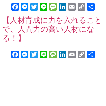
Facebook
Messenger
Twitter
Line
Message
LinkedIn
Email
Copy
共
Link
有
【人材育成に力を入れること
で、人間力の高い人材にな
る！】
ゲスト：株式会社シューファルシ取締役 ライフキャリアプロデューサー 草別 妙さん 今回は「人材育成について」お届けします！ 約20年、様々な企業にて「しっかり働こうよ！」という思いで、そのために必要な […]
Facebook
Messenger
Twitter
Line
Message
LinkedIn
Email
Copy
共
Link
有