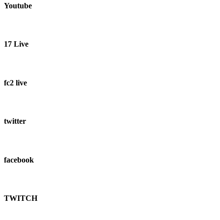
Youtube
有
17 Live
fc2 live
twitter
facebook
TWITCH​