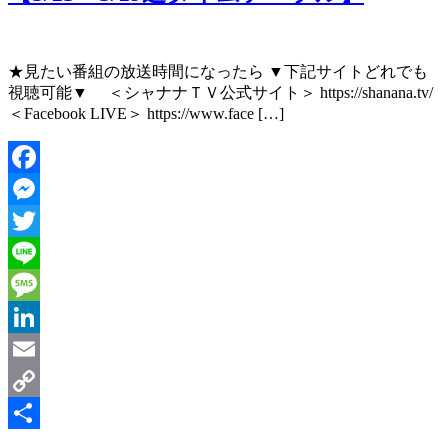
有
★見たい番組の放送時間になったら ▼下記サイトどれでも
視聴可能▼ ＜シャナナＴＶ公式サイト＞ https://shanana.tv/
＜Facebook LIVE＞ https://www.face […]
Facebook
Messenger
Twitter
Line
Message
LinkedIn
Email
Copy
Link
共