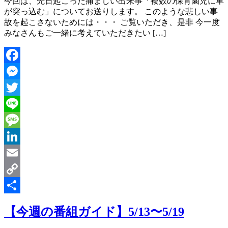
今回は、先日起こった痛ましい出来事「複数の保育園児に車
が突っ込む」についてお送りします。 このような悲しい事
故を起こさないためには・・・ ご覧いただき、是非 今一度
みなさんもご一緒に考えていただきたい […]
Facebook
Messenger
Twitter
Line
Message
LinkedIn
Email
Copy
Link
共
【今週の番組ガイド】5/13〜5/19
有