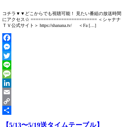
コチラ▼▼どこからでも視聴可能！ 見たい番組の放送時間
にアクセス☆ ========================== ＜シャナナ
ＴＶ公式サイト＞ https://shanana.tv/ ＜Fa […]
Facebook
Messenger
Twitter
Line
Message
LinkedIn
Email
Copy
Link
共
【5/13〜5/19送タイムテーブル】