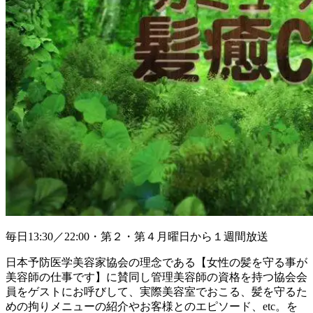
毎日13:30／22:00・第２・第４月曜日から１週間放送
日本予防医学美容家協会の理念である【女性の髪を守る事が
美容師の仕事です】に賛同し管理美容師の資格を持つ協会会
員をゲストにお呼びして、実際美容室でおこる、髪を守るた
めの拘りメニューの紹介やお客様とのエピソード、etc。を