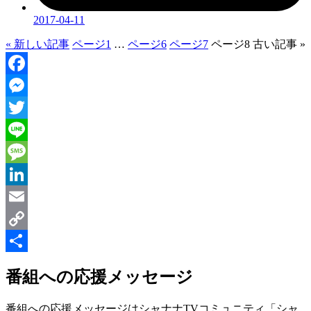
2017-04-11
« 新しい記事
ページ
1
…
ページ
6
ページ
7
ページ
8
古い記事 »
Facebook
Messenger
Twitter
Line
Message
LinkedIn
Email
Copy
Link
共
番組への応援メッセージ
有
番組への応援メッセージはシャナナTVコミュニティ「シャ