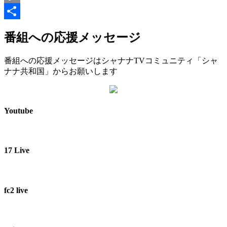
Copy
Link
共
番組への応援メッセージ
有
番組への応援メッセージはシャナナTVコミュニティ「シャ
ナナ共和国」からお願いします
Youtube
17 Live
fc2 live