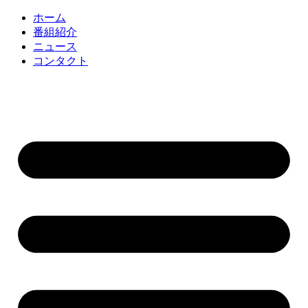
コ
ホーム
ン
番組紹介
テ
ニュース
ン
コンタクト
ツ
に
ス
キ
ッ
プ