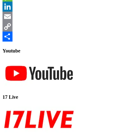
Message
LinkedIn
Email
Copy
Link
共
Youtube
有
17 Live