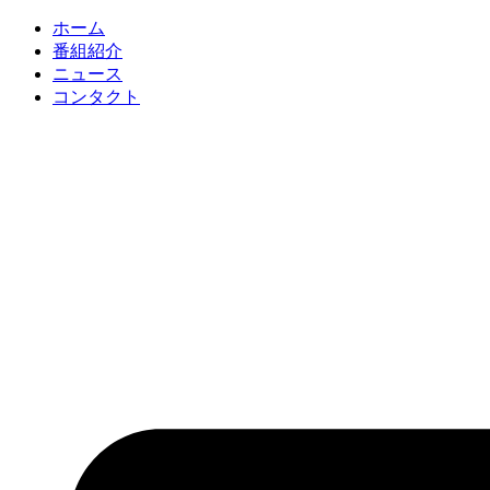
コ
ホーム
ン
番組紹介
テ
ニュース
ン
コンタクト
ツ
に
ス
キ
ッ
プ