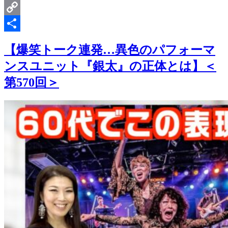
Email
Copy
Link
共
【爆笑トーク連発…異色のパフォーマ
有
ンスユニット『銀太』の正体とは】＜
第570回＞