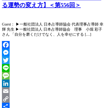
有
る運勢の変え方】＜第556回＞
Guest： ▶︎一般社団法人 日本占導師協会 代表理事占導師 幸
輝 先生 ▶︎一般社団法人 日本占導師協会 理事 小堀 彩子
さん 「自分を磨くだけでなく、人を幸せにする […]
Facebook
Messenger
Twitter
Line
Message
LinkedIn
Email
Copy