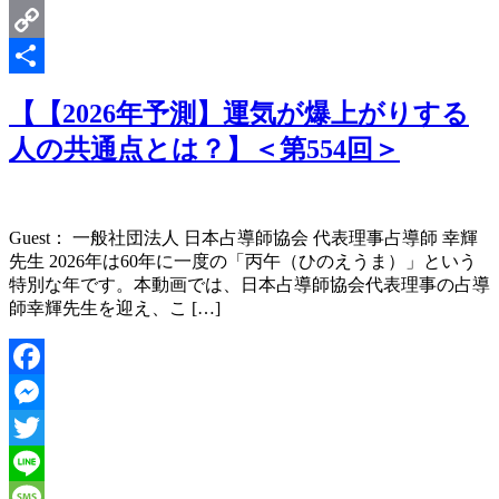
Email
Copy
Link
共
【【2026年予測】運気が爆上がりする
有
人の共通点とは？】＜第554回＞
Guest： 一般社団法人 日本占導師協会 代表理事占導師 幸輝
先生 2026年は60年に一度の「丙午（ひのえうま）」という
特別な年です。本動画では、日本占導師協会代表理事の占導
師幸輝先生を迎え、こ […]
Facebook
Messenger
Twitter
Line