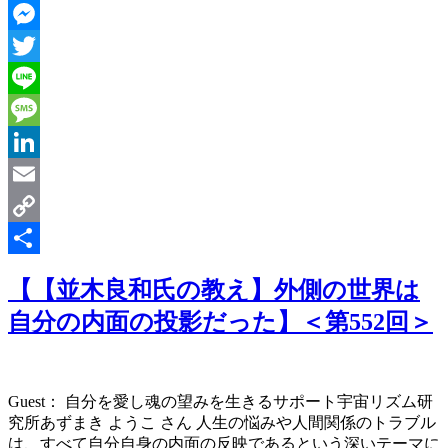
Facebook
Messenger
Twitter
Line
Message
LinkedIn
Email
Copy
Link
共
【【並木良和氏の教え】外側の世界は
有
自分の内面の投影だった】＜第552回＞
Guest： 自分を愛し魂の望みを生きるサポート宇宙リズム研
究所あずまき ようこ さん 人生の悩みや人間関係のトラブル
は、すべて自分自身の内面の反映であるという深いテーマに