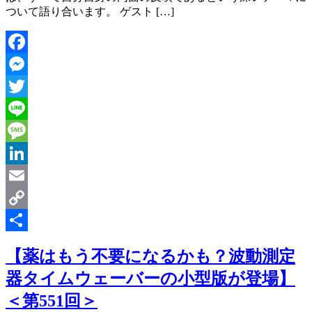
ついて語り合います。 ゲスト […]
Facebook
Messenger
Twitter
Line
Message
LinkedIn
Email
Copy
Link
共
【薬はもう不要になるかも？波動測定
有
器タイムウェーバーの小型版が登場】
＜第551回＞