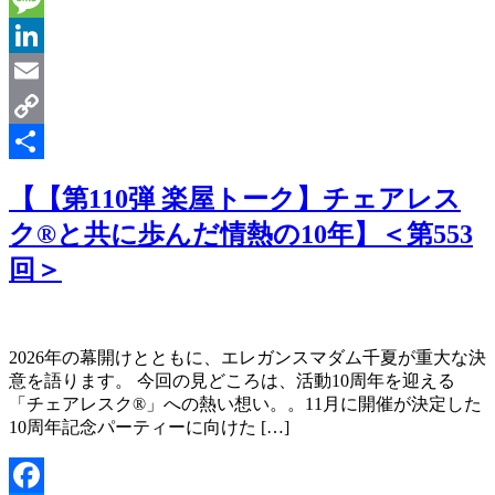
Message
LinkedIn
Email
Copy
Link
共
【【第110弾 楽屋トーク】チェアレス
有
ク®︎と共に歩んだ情熱の10年】＜第553
回＞
2026年の幕開けとともに、エレガンスマダム千夏が重大な決
意を語ります。 今回の見どころは、活動10周年を迎える
「チェアレスク®︎」への熱い想い。。11月に開催が決定した
10周年記念パーティーに向けた […]