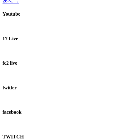
次へ
→
Link
共
有
Youtube
17 Live
fc2 live
twitter
facebook
TWITCH​