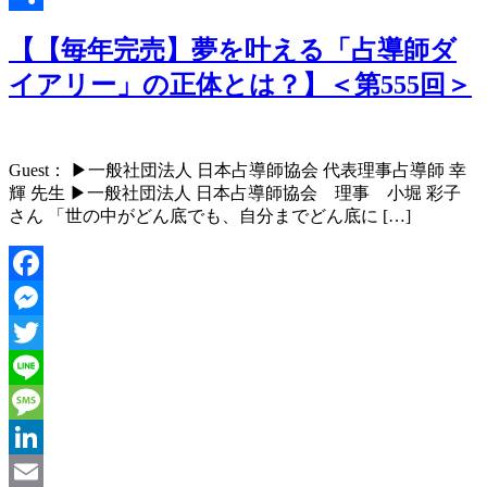
Link
共
【【毎年完売】夢を叶える「占導師ダ
有
イアリー」の正体とは？】＜第555回＞
Guest： ▶︎一般社団法人 日本占導師協会 代表理事占導師 幸
輝 先生 ▶︎一般社団法人 日本占導師協会 理事 小堀 彩子
さん 「世の中がどん底でも、自分までどん底に […]
Facebook
Messenger
Twitter
Line
Message
LinkedIn