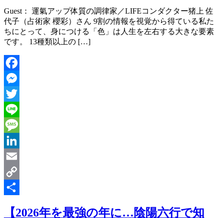
Guest： 運氣アップ体質の調律家／LIFEコンダクター猪上 佐
代子（占術家 櫻彩）さん 9割の情報を視覚から得ている私た
ちにとって、身につける「色」は人生を左右する大きな要素
です。 13種類以上の […]
Facebook
Messenger
Twitter
Line
Message
LinkedIn
Email
Copy
Link
共
【2026年を最強の年に…陰陽六行で知