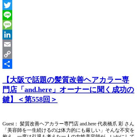
Messenger
Twitter
Line
Message
LinkedIn
Email
Copy
Link
共
【大阪で話題の髪質改善ヘアカラー専
有
門店「and.here」オーナーに聞く成功の
鍵】＜第558回＞
Guest： 髪質改善ヘアカラー専門店 and.here 代表橋爪 彩 さん
「美容師を一生続けるのは体力的にも厳しい」そんな不安を
抱え、一度は引退も考えた一人の女性美容師が、いかにして