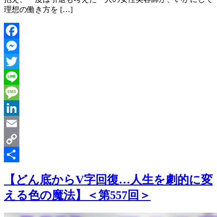
理想の働き方を […]
Facebook
Messenger
Twitter
Line
Message
LinkedIn
Email
Copy
Link
共
【どん底からV字回復…人生を劇的に変
有
える色の魔法】＜第557回＞