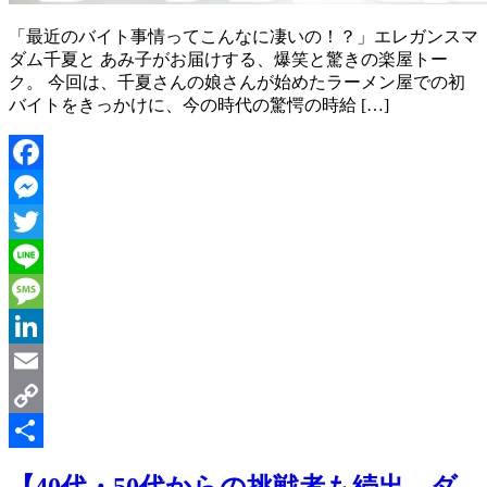
「最近のバイト事情ってこんなに凄いの！？」エレガンスマ
ダム千夏と あみ子がお届けする、爆笑と驚きの楽屋トー
ク。 今回は、千夏さんの娘さんが始めたラーメン屋での初
バイトをきっかけに、今の時代の驚愕の時給 […]
Facebook
Messenger
Twitter
Line
Message
LinkedIn
Email
Copy
Link
共
【40代・50代からの挑戦者も続出…ダ