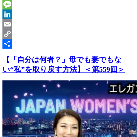
Line
Message
LinkedIn
Email
Copy
Link
共
【「自分は何者？」母でも妻でもな
有
い“私”を取り戻す方法】＜第559回＞