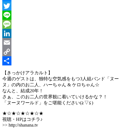
Messenger
Twitter
Line
Message
LinkedIn
Email
Copy
Link
共
【きっかけアラカルト】
今週のゲストは、独特な空気感をもつ3人組バンド「ヌー
有
ヌ」の内のお二人、ハーちゃん & ケロちゃん☆
なんと、結成20年！
さぁ、このお二人の世界観に着いていけるかな？！
「ヌーヌワールド」をご堪能ください(≧▽≦)
★☆★☆★☆★☆★
視聴・HPはコチラ♪
>> http://shanana.tv