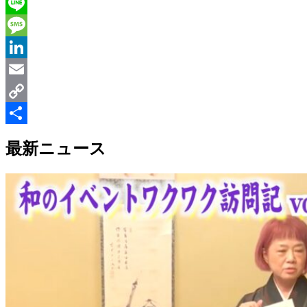
Twitter
Line
Message
LinkedIn
Email
Copy
Link
共
最新ニュース
有