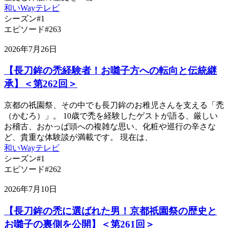
和いWayテレビ
シーズン#1
エピソード#263
2026年7月26日
【長刀鉾の禿経験者！お囃子方への転向と伝統継
承】＜第262回＞
京都の祇園祭、その中でも長刀鉾のお稚児さんを支える「禿
（かむろ）」。 10歳で禿を経験したゲストが語る、厳しい
お稽古、おかっぱ頭への複雑な思い、化粧や巡行の辛さな
ど、貴重な体験談が満載です。 現在は、
和いWayテレビ
シーズン#1
エピソード#262
2026年7月10日
【長刀鉾の禿に選ばれた男！京都祇園祭の歴史と
お囃子の裏側を公開】＜第261回＞