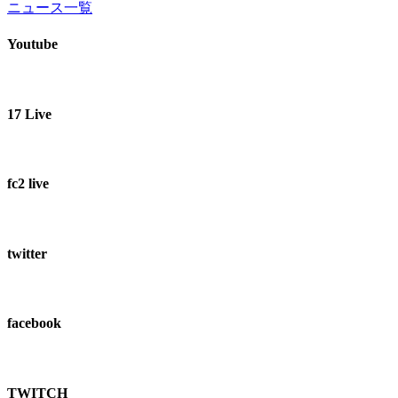
ニュース一覧
Youtube
17 Live
fc2 live
twitter
facebook
TWITCH​