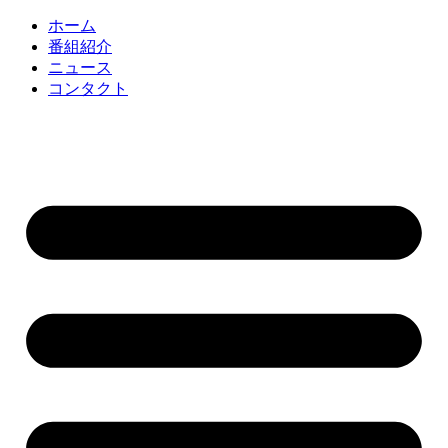
コ
ホーム
ン
番組紹介
テ
ニュース
ン
コンタクト
ツ
に
ス
キ
ッ
プ