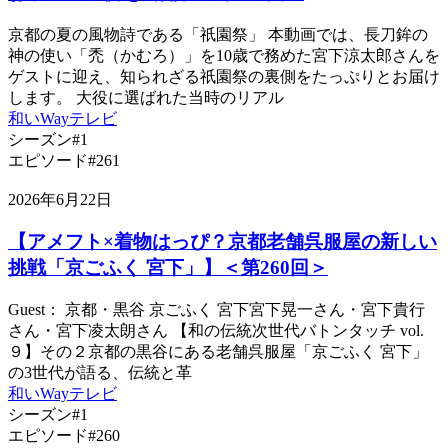
京都の夏の風物詩である「祇園祭」 本動画では、長刀鉾の
神の使い「禿（かむろ）」を10歳で務めた宮下涼太郎さんを
ゲストに迎え、知られざる祇園祭の裏側をたっぷりとお届け
します。 大役に選ばれた当時のリアル
和いWayテレビ
シーズン#1
エピソード#261
2026年6月22日
【アメフト×着物はっぴ？京都老舗呉服屋の新しい
挑戦「京ごふく 宮下」】＜第260回＞
Guest： 京都・黒谷 京ごふく 宮下宮下晃一さん・宮下貴行
さん・宮下凌太朗さん 【和の伝統次世代バトンタッチ vol.
９】その２京都の黒谷にある老舗呉服屋「京ごふく 宮下」
の3世代が語る、伝統と革
和いWayテレビ
シーズン#1
エピソード#260