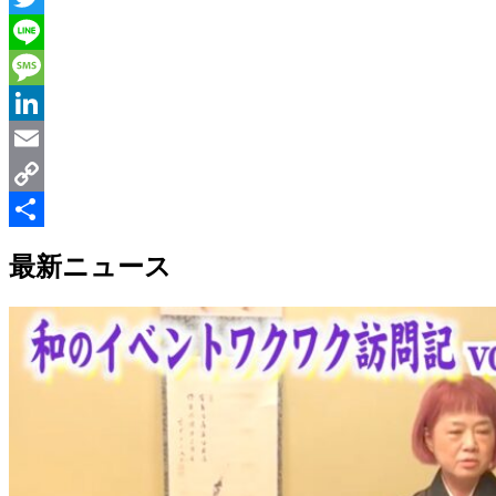
Twitter
Line
Message
LinkedIn
Email
Copy
Link
共
最新ニュース
有