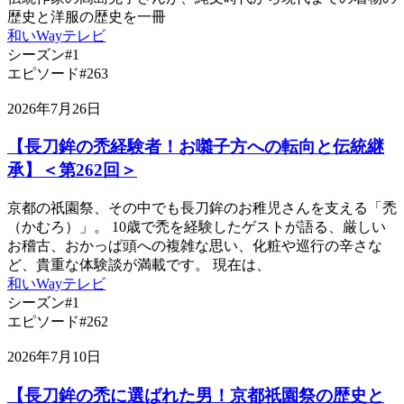
歴史と洋服の歴史を一冊
和いWayテレビ
シーズン#1
エピソード#263
2026年7月26日
【長刀鉾の禿経験者！お囃子方への転向と伝統継
承】＜第262回＞
京都の祇園祭、その中でも長刀鉾のお稚児さんを支える「禿
（かむろ）」。 10歳で禿を経験したゲストが語る、厳しい
お稽古、おかっぱ頭への複雑な思い、化粧や巡行の辛さな
ど、貴重な体験談が満載です。 現在は、
和いWayテレビ
シーズン#1
エピソード#262
2026年7月10日
【長刀鉾の禿に選ばれた男！京都祇園祭の歴史と