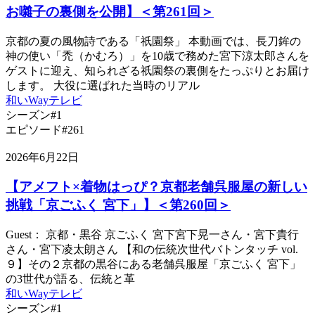
お囃子の裏側を公開】＜第261回＞
京都の夏の風物詩である「祇園祭」 本動画では、長刀鉾の
神の使い「禿（かむろ）」を10歳で務めた宮下涼太郎さんを
ゲストに迎え、知られざる祇園祭の裏側をたっぷりとお届け
します。 大役に選ばれた当時のリアル
和いWayテレビ
シーズン#1
エピソード#261
2026年6月22日
【アメフト×着物はっぴ？京都老舗呉服屋の新しい
挑戦「京ごふく 宮下」】＜第260回＞
Guest： 京都・黒谷 京ごふく 宮下宮下晃一さん・宮下貴行
さん・宮下凌太朗さん 【和の伝統次世代バトンタッチ vol.
９】その２京都の黒谷にある老舗呉服屋「京ごふく 宮下」
の3世代が語る、伝統と革
和いWayテレビ
シーズン#1