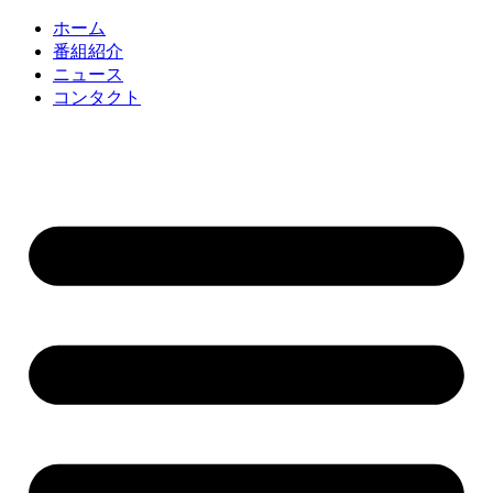
コ
ホーム
ン
番組紹介
テ
ニュース
ン
コンタクト
ツ
に
ス
キ
ッ
プ