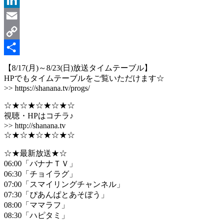
LinkedIn
Email
Copy
Link
共
【8/17(月)～8/23(日)放送タイムテーブル】
HPでもタイムテーブルをご覧いただけます☆
有
>> https://shanana.tv/progs/
☆★☆★☆★☆★☆
視聴・HPはコチラ♪
>> http://shanana.tv
☆★☆★☆★☆★☆
☆★最新放送★☆
06:00「バナナＴＶ」
06:30「チョイラグ」
07:00「スマイリングチャンネル」
07:30「ぴあんぱとあそぼう」
08:00「ママラフ」
08:30「ハピタミ」