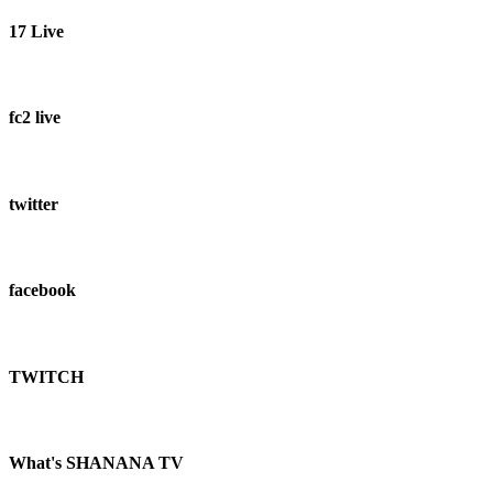
17 Live
fc2 live
twitter
facebook
TWITCH​
What's SHANANA TV