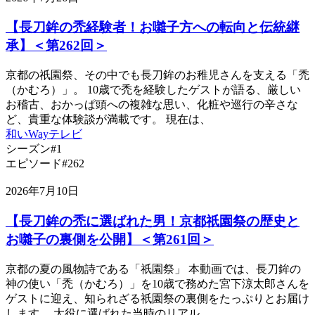
【長刀鉾の禿経験者！お囃子方への転向と伝統継
承】＜第262回＞
京都の祇園祭、その中でも長刀鉾のお稚児さんを支える「禿
（かむろ）」。 10歳で禿を経験したゲストが語る、厳しい
お稽古、おかっぱ頭への複雑な思い、化粧や巡行の辛さな
ど、貴重な体験談が満載です。 現在は、
和いWayテレビ
シーズン#1
エピソード#262
2026年7月10日
【長刀鉾の禿に選ばれた男！京都祇園祭の歴史と
お囃子の裏側を公開】＜第261回＞
京都の夏の風物詩である「祇園祭」 本動画では、長刀鉾の
神の使い「禿（かむろ）」を10歳で務めた宮下涼太郎さんを
ゲストに迎え、知られざる祇園祭の裏側をたっぷりとお届け
します。 大役に選ばれた当時のリアル