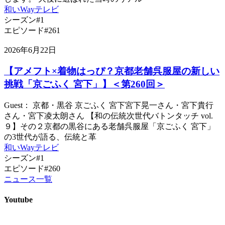
和いWayテレビ
シーズン#1
エピソード#261
2026年6月22日
【アメフト×着物はっぴ？京都老舗呉服屋の新しい
挑戦「京ごふく 宮下」】＜第260回＞
Guest： 京都・黒谷 京ごふく 宮下宮下晃一さん・宮下貴行
さん・宮下凌太朗さん 【和の伝統次世代バトンタッチ vol.
９】その２京都の黒谷にある老舗呉服屋「京ごふく 宮下」
の3世代が語る、伝統と革
和いWayテレビ
シーズン#1
エピソード#260
ニュース一覧
Youtube