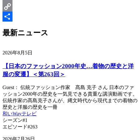
Email
Copy
Link
共
最新ニュース
有
2026年8月5日
【日本のファッション2000年史…着物の歴史と洋
服の変遷】＜第263回＞
Guest： 伝統ファッション作家 髙島 克子 さん 日本のファ
ッション2000年の歴史を一気見できる貴重な講演動画です。
伝統作家の髙島克子さんが、縄文時代から現代までの着物の
歴史と洋服の歴史を一冊
和いWayテレビ
シーズン#1
エピソード#263
2026年7月26日