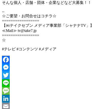
そんな個人・店舗・団体・企業などなど大募集！！
--
☆ご要望・お問合せはコチラ☆
=================
【㈱テイクセブン メディア事業部「シャナナTV」】
≪Mail≫ tv@take7.jp
=================
☆
#テレビ #コンテンツ #メディア
Facebook
Messenger
Twitter
Line
Message
LinkedIn