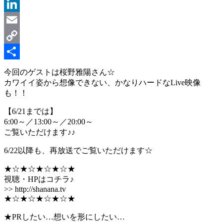
Message
LinkedIn
Email
Copy
Link
共
今回のゲストは桜野雅陽さん☆
カワイイ姿から想像できない、かなりハードなLive映像
有
も！！
【6/21までは】
6:00～／13:00～／20:00～
ご覧いただけます♪♪
6/22以降も、再放送でご覧いただけます☆
★☆★☆★☆★☆★
視聴・HPはコチラ♪
>> http://shanana.tv
★☆★☆★☆★☆★
★PRしたい…想いを形にしたい…