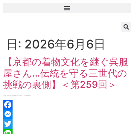
日:
2026年6月6日
【京都の着物文化を継ぐ呉服
屋さん…伝統を守る三世代の
挑戦の裏側】＜第259回＞
Guest： 京都・黒谷 京ごふく 宮下宮下晃一さん・宮下貴行さん・宮下凌太朗さん 【和の伝統次世代バトンタッチ vol.９】京都の伝統文化である「着物」の魅力を発信する番組。今回は、京都で三世代にわ […]
Facebook
Messenger
Twitter