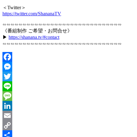
＜Twitter＞
https://twitter.com/ShananaTV
∽∽∽∽∽∽∽∽∽∽∽∽∽∽∽∽∽∽∽∽∽∽∽∽∽∽∽∽∽∽
《番組制作 ご希望・お問合せ》
▶︎
https://shanana.tv/#contact
∽∽∽∽∽∽∽∽∽∽∽∽∽∽∽∽∽∽∽∽∽∽∽∽∽∽∽∽∽∽
Facebook
Messenger
Twitter
Line
Message
LinkedIn
Email
Copy