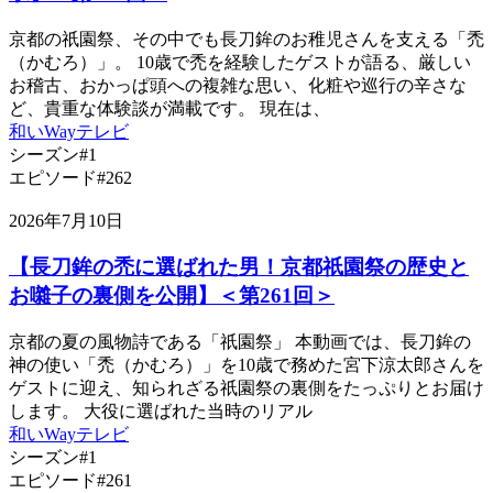
京都の祇園祭、その中でも長刀鉾のお稚児さんを支える「禿
（かむろ）」。 10歳で禿を経験したゲストが語る、厳しい
お稽古、おかっぱ頭への複雑な思い、化粧や巡行の辛さな
ど、貴重な体験談が満載です。 現在は、
和いWayテレビ
シーズン#1
エピソード#262
2026年7月10日
【長刀鉾の禿に選ばれた男！京都祇園祭の歴史と
お囃子の裏側を公開】＜第261回＞
京都の夏の風物詩である「祇園祭」 本動画では、長刀鉾の
神の使い「禿（かむろ）」を10歳で務めた宮下涼太郎さんを
ゲストに迎え、知られざる祇園祭の裏側をたっぷりとお届け
します。 大役に選ばれた当時のリアル
和いWayテレビ
シーズン#1
エピソード#261