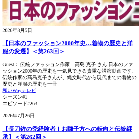
2026年8月5日
【日本のファッション2000年史…着物の歴史と洋
服の変遷】＜第263回＞
Guest： 伝統ファッション作家 髙島 克子 さん 日本のファ
ッション2000年の歴史を一気見できる貴重な講演動画です。
伝統作家の髙島克子さんが、縄文時代から現代までの着物の
歴史と洋服の歴史を一冊
和いWayテレビ
シーズン#1
エピソード#263
2026年7月26日
【長刀鉾の禿経験者！お囃子方への転向と伝統継
承】＜第262回＞