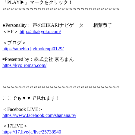
「PLAY▶」マークをクリック！
∽∽∽∽∽∽∽∽∽∽∽∽∽∽∽∽∽∽∽∽∽∽∽∽∽∽∽∽∽∽
●Personality： 声のHIKARIナビゲーター 相葉恭子
＜HP＞
http://aibakyoko.com/
＜ブログ＞
https://ameblo.jp/imokenpi0129/
◉Presented by：株式会社 京ろまん
https://kyo-roman.com/
⠀
∽∽∽∽∽∽∽∽∽∽∽∽∽∽∽∽∽∽∽∽∽∽∽∽∽∽∽∽∽∽
ここでも▼▼で見れます！
＜Facebook LIVE＞
https://www.facebook.com/shanana.tv/
＜17LIVE＞
https://17.live/ja/live/25738940