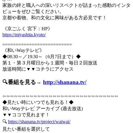
家族の絆と職人への深いリスペクトが詰まった感動のインタ
ビューをぜひご覧ください。
京都や着物、和の文化に興味がある方必見です！
《京ごふく 宮下：HP》
https://miyashita.kyoto/
==========================
《和いWayテレビ》
◆08:30～／19:30～（6月7日まで）◆
第１・第３月曜日から１週間・毎日２回放送
放送時間に▼▼コチラにアクセス
🔍番組を見る→
http://shanana.tv/
∽∽∽∽∽∽∽∽∽∽∽∽∽∽∽∽∽∽∽∽∽∽∽∽∽∽∽∽∽∽
◆見たい時にいつでも見れる！◆
和いWayテレビ アーカイブ (過去放送)
▼▼ココで見れます！
🔍
https://shanana.tv/project/waiwai/
見たい番組を選択して