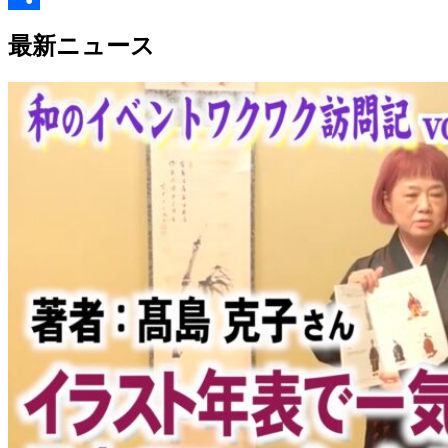
Link
共
最新ニュース
有