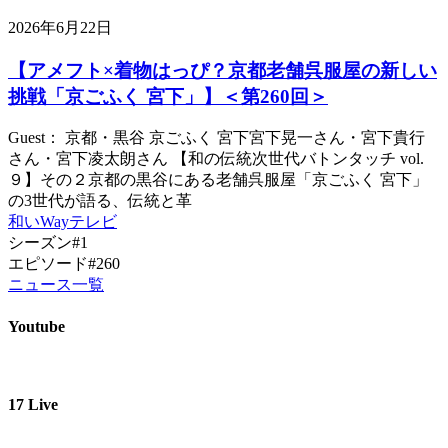
2026年6月22日
【アメフト×着物はっぴ？京都老舗呉服屋の新しい
挑戦「京ごふく 宮下」】＜第260回＞
Guest： 京都・黒谷 京ごふく 宮下宮下晃一さん・宮下貴行
さん・宮下凌太朗さん 【和の伝統次世代バトンタッチ vol.
９】その２京都の黒谷にある老舗呉服屋「京ごふく 宮下」
の3世代が語る、伝統と革
和いWayテレビ
シーズン#1
エピソード#260
ニュース一覧
Youtube
17 Live