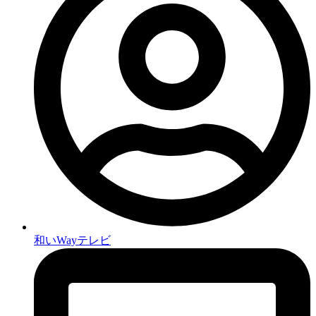
和いWayテレビ