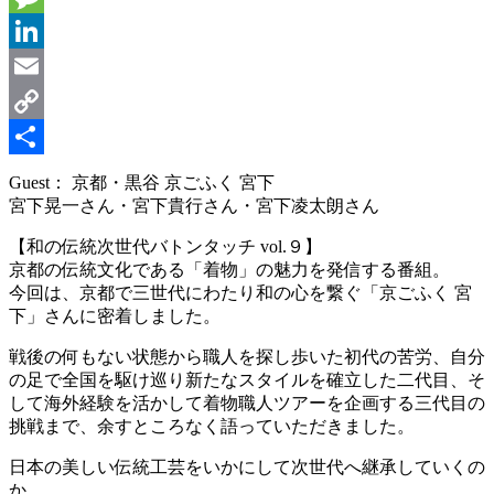
Message
LinkedIn
Email
Copy
Link
共
Guest： 京都・黒谷 京ごふく 宮下
宮下晃一さん・宮下貴行さん・宮下凌太朗さん
有
【和の伝統次世代バトンタッチ vol.９】
京都の伝統文化である「着物」の魅力を発信する番組。
今回は、京都で三世代にわたり和の心を繋ぐ「京ごふく 宮
下」さんに密着しました。
戦後の何もない状態から職人を探し歩いた初代の苦労、自分
の足で全国を駆け巡り新たなスタイルを確立した二代目、そ
して海外経験を活かして着物職人ツアーを企画する三代目の
挑戦まで、余すところなく語っていただきました。
日本の美しい伝統工芸をいかにして次世代へ継承していくの
か…