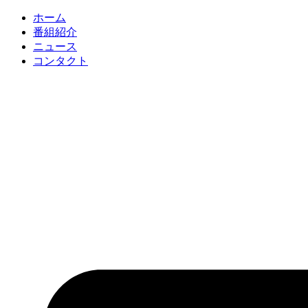
コ
ホーム
ン
番組紹介
テ
ニュース
ン
コンタクト
ツ
に
ス
キ
ッ
プ