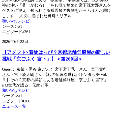
神の使い「禿（かむろ）」を10歳で務めた宮下涼太郎さんを
ゲストに迎え、知られざる祇園祭の裏側をたっぷりとお届け
します。 大役に選ばれた当時のリアル
和いWayテレビ
シーズン#1
エピソード#261
2026年6月22日
【アメフト×着物はっぴ？京都老舗呉服屋の新しい
挑戦「京ごふく 宮下」】＜第260回＞
Guest： 京都・黒谷 京ごふく 宮下宮下晃一さん・宮下貴行
さん・宮下凌太朗さん 【和の伝統次世代バトンタッチ vol.
９】その２京都の黒谷にある老舗呉服屋「京ごふく 宮下」
の3世代が語る、伝統と革
和いWayテレビ
シーズン#1
エピソード#260
ニュース一覧