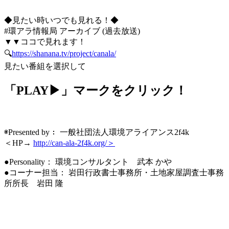
◆見たい時いつでも見れる！◆
#環アラ情報局 アーカイブ (過去放送)
▼▼ココで見れます！
🔍
https://shanana.tv/project/canala/
見たい番組を選択して
「PLAY▶」マークをクリック！
◉Presented by： 一般社団法人環境アライアンス2f4k
＜HP→
http://can-ala-2f4k.org/＞
●Personality： 環境コンサルタント 武本 かや
●コーナー担当： 岩田行政書士事務所・土地家屋調査士事務
所所長 岩田 隆