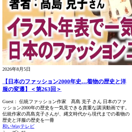
2026年8月5日
【日本のファッション2000年史…着物の歴史と洋
服の変遷】＜第263回＞
Guest： 伝統ファッション作家 髙島 克子 さん 日本のファ
ッション2000年の歴史を一気見できる貴重な講演動画です。
伝統作家の髙島克子さんが、縄文時代から現代までの着物の
歴史と洋服の歴史を一冊
和いWayテレビ