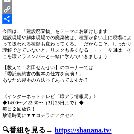
Email
Copy
Link
共
今回は、「建設廃棄物」をテーマにお届けします！
建設現場や解体現場での廃棄物は、種類が多い上に現場によ
有
って扱われる種類も変わってくる。 だからこそ、しっかり
理解できていないと、リスクも多くなる・・・ 今回は、そ
こを環アラメンバーと一緒に学んでいきましょう！
【教えて！岩田せんせい】のコーナーでは
「委託契約書の製本の仕方を実演！」
あなたの製本の方法ってあってますか？
==========================
《インターネットテレビ「環アラ情報局」》
◆14:00〜／22:30〜（3月25日まで）◆
毎日２回放送！
放送時間に▼▼コチラにアクセス
🔍番組を見る→
https://shanana.tv/