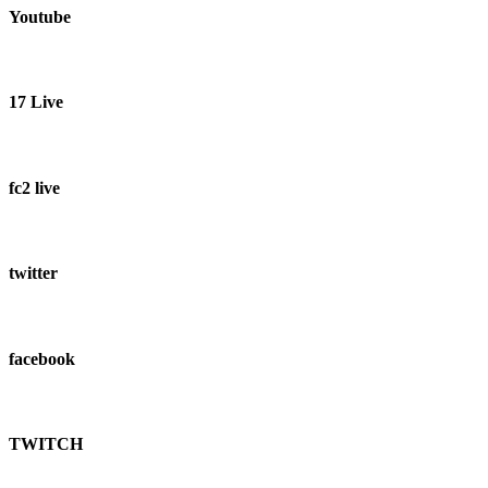
Youtube
17 Live
fc2 live
twitter
facebook
TWITCH​