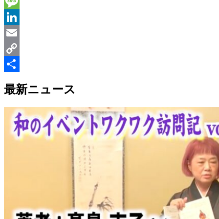
Line
Message
LinkedIn
Email
Copy
Link
共
最新ニュース
有