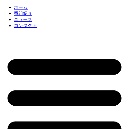
コ
ホーム
ン
番組紹介
テ
ニュース
ン
コンタクト
ツ
に
ス
キ
ッ
プ