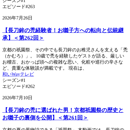
シーズン#1
エピソード#263
2026年7月26日
【長刀鉾の禿経験者！お囃子方への転向と伝統継
承】＜第262回＞
京都の祇園祭、その中でも長刀鉾のお稚児さんを支える「禿
（かむろ）」。 10歳で禿を経験したゲストが語る、厳しい
お稽古、おかっぱ頭への複雑な思い、化粧や巡行の辛さな
ど、貴重な体験談が満載です。 現在は、
和いWayテレビ
シーズン#1
エピソード#262
2026年7月10日
【長刀鉾の禿に選ばれた男！京都祇園祭の歴史と
お囃子の裏側を公開】＜第261回＞
京都の夏の風物詩である「祇園祭」 本動画では、長刀鉾の