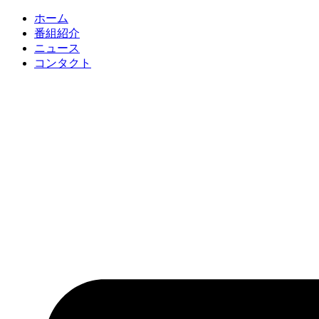
コ
ホーム
ン
番組紹介
テ
ニュース
ン
コンタクト
ツ
に
ス
キ
ッ
プ