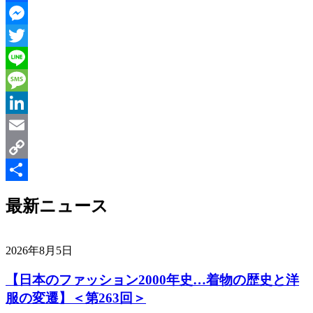
Facebook
Messenger
Twitter
Line
Message
LinkedIn
Email
Copy
Link
共
最新ニュース
有
2026年8月5日
【日本のファッション2000年史…着物の歴史と洋
服の変遷】＜第263回＞