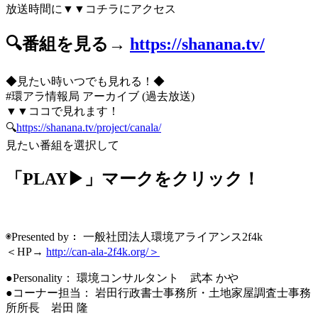
放送時間に▼▼コチラにアクセス
🔍番組を見る→
https://shanana.tv/
◆見たい時いつでも見れる！◆
#環アラ情報局 アーカイブ (過去放送)
▼▼ココで見れます！
🔍
https://shanana.tv/project/canala/
見たい番組を選択して
「PLAY▶」マークをクリック！
◉Presented by： 一般社団法人環境アライアンス2f4k
＜HP→
http://can-ala-2f4k.org/＞
●Personality： 環境コンサルタント 武本 かや
●コーナー担当： 岩田行政書士事務所・土地家屋調査士事務
所所長 岩田 隆