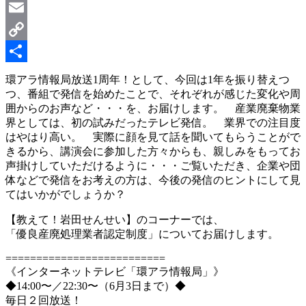
LinkedIn
Email
Copy
Link
共
環アラ情報局放送1周年！として、今回は1年を振り替えつ
つ、番組で発信を始めたことで、それぞれが感じた変化や周
有
囲からのお声など・・・を、お届けします。 産業廃棄物業
界としては、初の試みだったテレビ発信。 業界での注目度
はやはり高い。 実際に顔を見て話を聞いてもらうことがで
きるから、講演会に参加した方々からも、親しみをもってお
声掛けしていただけるように・・・ご覧いただき、企業や団
体などで発信をお考えの方は、今後の発信のヒントにして見
てはいかがでしょうか？
【教えて！岩田せんせい】のコーナーでは、
「優良産廃処理業者認定制度」についてお届けします。
==========================
《インターネットテレビ「環アラ情報局」》
◆14:00〜／22:30〜（6月3日まで）◆
毎日２回放送！