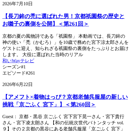
2026年7月10日
【長刀鉾の禿に選ばれた男！京都祇園祭の歴史と
お囃子の裏側を公開】＜第261回＞
京都の夏の風物詩である「祇園祭」 本動画では、長刀鉾の
神の使い「禿（かむろ）」を10歳で務めた宮下涼太郎さんを
ゲストに迎え、知られざる祇園祭の裏側をたっぷりとお届け
します。 大役に選ばれた当時のリアル
和いWayテレビ
シーズン#1
エピソード#261
2026年6月22日
【アメフト×着物はっぴ？京都老舗呉服屋の新しい
挑戦「京ごふく 宮下」】＜第260回＞
Guest： 京都・黒谷 京ごふく 宮下宮下晃一さん・宮下貴行
さん・宮下凌太朗さん 【和の伝統次世代バトンタッチ vol.
９】その２京都の黒谷にある老舗呉服屋「京ごふく 宮下」