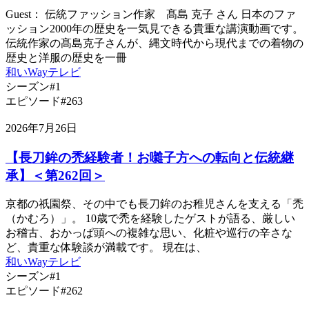
Guest： 伝統ファッション作家 髙島 克子 さん 日本のファ
ッション2000年の歴史を一気見できる貴重な講演動画です。
伝統作家の髙島克子さんが、縄文時代から現代までの着物の
歴史と洋服の歴史を一冊
和いWayテレビ
シーズン#1
エピソード#263
2026年7月26日
【長刀鉾の禿経験者！お囃子方への転向と伝統継
承】＜第262回＞
京都の祇園祭、その中でも長刀鉾のお稚児さんを支える「禿
（かむろ）」。 10歳で禿を経験したゲストが語る、厳しい
お稽古、おかっぱ頭への複雑な思い、化粧や巡行の辛さな
ど、貴重な体験談が満載です。 現在は、
和いWayテレビ
シーズン#1
エピソード#262