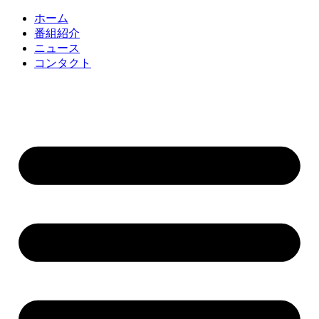
コ
ホーム
ン
番組紹介
テ
ニュース
ン
コンタクト
ツ
に
ス
キ
ッ
プ