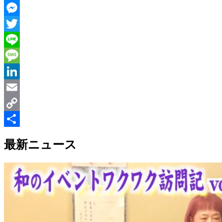
Facebook
Messenger
Twitter
Line
Message
LinkedIn
Email
Copy
Link
共
最新ニュース
有