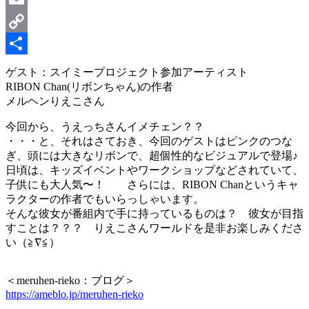
Email
Copy
Link
共
ゲスト：スイミープロジェクト参加アーティスト
RIBON Chan(リボンちゃん)の作者
有
メルヘンりえこさん
今回から、うえっちさんイメチェン？？
・・・と、それはさておき、今回のゲストはピンクのつな
ぎ、頭には大きなリボンで、超個性的なビジュアルで登場♪
日頃は、キッズイベントやワークショップなどされていて、
子供にも大人気〜！ さらには、RIBON Chanというキャ
ラクターの作者でもいらっしゃいます。
そんな彼女が番組内で手に持っているものは？ 彼女が目指
すことは？？？ りえこさんワールドを是非お楽しみくださ
い（≧∇≦）
＜meruhen-rieko：ブログ＞
https://ameblo.jp/meruhen-rieko