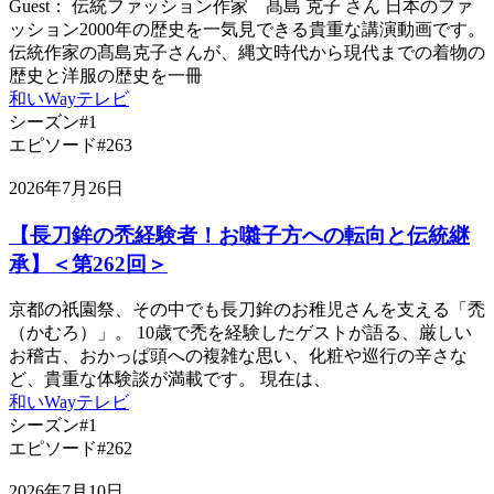
Guest： 伝統ファッション作家 髙島 克子 さん 日本のファ
ッション2000年の歴史を一気見できる貴重な講演動画です。
伝統作家の髙島克子さんが、縄文時代から現代までの着物の
歴史と洋服の歴史を一冊
和いWayテレビ
シーズン#1
エピソード#263
2026年7月26日
【長刀鉾の禿経験者！お囃子方への転向と伝統継
承】＜第262回＞
京都の祇園祭、その中でも長刀鉾のお稚児さんを支える「禿
（かむろ）」。 10歳で禿を経験したゲストが語る、厳しい
お稽古、おかっぱ頭への複雑な思い、化粧や巡行の辛さな
ど、貴重な体験談が満載です。 現在は、
和いWayテレビ
シーズン#1
エピソード#262
2026年7月10日