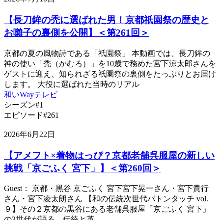
【長刀鉾の禿に選ばれた男！京都祇園祭の歴史と
お囃子の裏側を公開】＜第261回＞
京都の夏の風物詩である「祇園祭」 本動画では、長刀鉾の
神の使い「禿（かむろ）」を10歳で務めた宮下涼太郎さんを
ゲストに迎え、知られざる祇園祭の裏側をたっぷりとお届け
します。 大役に選ばれた当時のリアル
和いWayテレビ
シーズン#1
エピソード#261
2026年6月22日
【アメフト×着物はっぴ？京都老舗呉服屋の新しい
挑戦「京ごふく 宮下」】＜第260回＞
Guest： 京都・黒谷 京ごふく 宮下宮下晃一さん・宮下貴行
さん・宮下凌太朗さん 【和の伝統次世代バトンタッチ vol.
９】その２京都の黒谷にある老舗呉服屋「京ごふく 宮下」
の3世代が語る、伝統と革