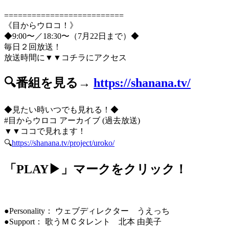
==========================
《目からウロコ！》
◆9:00〜／18:30〜（7月22日まで）◆
毎日２回放送！
放送時間に▼▼コチラにアクセス
🔍番組を見る→
https://shanana.tv/
◆見たい時いつでも見れる！◆
#目からウロコ アーカイブ (過去放送)
▼▼ココで見れます！
🔍
https://shanana.tv/project/uroko/
「PLAY▶」マークをクリック！
●Personality： ウェブディレクター うえっち
●Support： 歌うＭＣタレント 北本 由美子