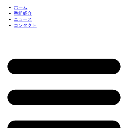
コ
ホーム
ン
番組紹介
テ
ニュース
ン
コンタクト
ツ
に
ス
キ
ッ
プ