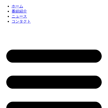
コ
ホーム
ン
番組紹介
テ
ニュース
ン
コンタクト
ツ
に
ス
キ
ッ
プ