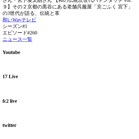
さん・宮下凌太朗さん 【和の伝統次世代バトンタッチ vol.
９】その２京都の黒谷にある老舗呉服屋「京ごふく 宮下」
の3世代が語る、伝統と革
和いWayテレビ
シーズン#1
エピソード#260
ニュース一覧
Youtube
17 Live
fc2 live
twitter