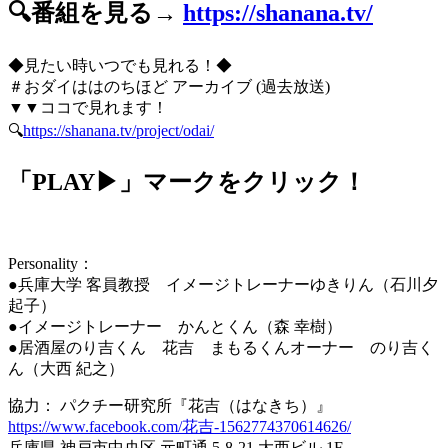
🔍番組を見る→
https://shanana.tv/
◆見たい時いつでも見れる！◆
＃おダイははのちほど アーカイブ (過去放送)
▼▼ココで見れます！
🔍
https://shanana.tv/project/odai/
「PLAY▶」マークをクリック！
Personality：
●兵庫大学 客員教授 イメージトレーナーゆきりん（石川夕
起子）
●イメージトレーナー かんとくん（森 幸樹）
●居酒屋のり吉くん 花吉 まもるくんオーナー のり吉く
ん（大西 紀之）
協力： パクチー研究所『花吉​（はなきち）』
https://www.facebook.com/花吉-1562774370614626/
兵庫県 神戸市中央区 元町通 5-8-21 大西ビル 1F