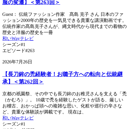
服の変遷】＜第263回＞
Guest： 伝統ファッション作家 髙島 克子 さん 日本のファ
ッション2000年の歴史を一気見できる貴重な講演動画です。
伝統作家の髙島克子さんが、縄文時代から現代までの着物の
歴史と洋服の歴史を一冊
和いWayテレビ
シーズン#1
エピソード#263
2026年7月26日
【長刀鉾の禿経験者！お囃子方への転向と伝統継
承】＜第262回＞
京都の祇園祭、その中でも長刀鉾のお稚児さんを支える「禿
（かむろ）」。 10歳で禿を経験したゲストが語る、厳しい
お稽古、おかっぱ頭への複雑な思い、化粧や巡行の辛さな
ど、貴重な体験談が満載です。 現在は、
和いWayテレビ
シーズン#1