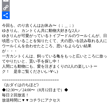
Email
Copy
Link
共
今回も、のり吉くんはお休み〜（；＿；）
ゆきりん、カントくん共に動物大好きな2人♪
有
ゆきりんが可愛がっているトイプードルのウールくんが、日
頃思っていることを知りたくて、犬の思いを読み取れる人に
ウールくんを合わせたところ、思いもよらない結果
が・・・
一方カントくんは、飼っている亀をもっと広いところに放っ
てやりたいと、貰い手を探し中！
人間にも動物にも、愛を注ぎまくりの2人の楽しいトー
ク！ 是非ご覧ください(｡>∀<｡)
==========================
《おダイはのちほど》
◆12:30〜／24:00〜（8月12日まで）◆
毎日２回放送！
放送時間に▼▼コチラにアクセス