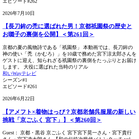
エピソード#262
2026年7月10日
【長刀鉾の禿に選ばれた男！京都祇園祭の歴史と
お囃子の裏側を公開】＜第261回＞
京都の夏の風物詩である「祇園祭」 本動画では、長刀鉾の
神の使い「禿（かむろ）」を10歳で務めた宮下涼太郎さんを
ゲストに迎え、知られざる祇園祭の裏側をたっぷりとお届け
します。 大役に選ばれた当時のリアル
和いWayテレビ
シーズン#1
エピソード#261
2026年6月22日
【アメフト×着物はっぴ？京都老舗呉服屋の新しい
挑戦「京ごふく 宮下」】＜第260回＞
Guest： 京都・黒谷 京ごふく 宮下宮下晃一さん・宮下貴行