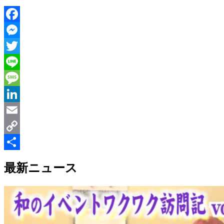
Facebook
Messenger
Twitter
Line
Message
LinkedIn
Email
Copy
Link
共
最新ニュース
有