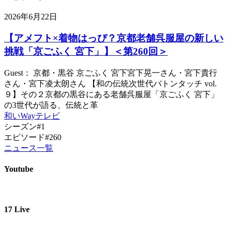
2026年6月22日
【アメフト×着物はっぴ？京都老舗呉服屋の新しい
挑戦「京ごふく 宮下」】＜第260回＞
Guest： 京都・黒谷 京ごふく 宮下宮下晃一さん・宮下貴行
さん・宮下凌太朗さん 【和の伝統次世代バトンタッチ vol.
９】その２京都の黒谷にある老舗呉服屋「京ごふく 宮下」
の3世代が語る、伝統と革
和いWayテレビ
シーズン#1
エピソード#260
ニュース一覧
Youtube
17 Live