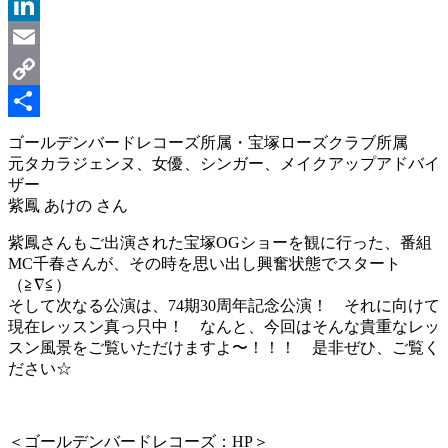
Message
LinkedIn
Email
Copy
Link
共
ゴールデンバードレコーズ所属・宝塚ローズクラブ所属
元タカラジェンヌ、女優、シンガー、メイクアップアドバイ
有
ザー
紫鳳 あけの さん
紫鳳さんもご出演された宝塚OGショーを観に行った、番組
MC千春さんが、その時を思い出し興奮状態でスタート
（≧∇≦）
そして次なる公演は、74期30周年記念公演！ それに向けて
現在レッスン真っ只中！ なんと、今回はそんな貴重なレッ
スン風景をご覧いただけますよ〜！！！ 是非ぜひ、ご覧く
ださい☆
＜ゴールデンバードレコーズ：HP＞