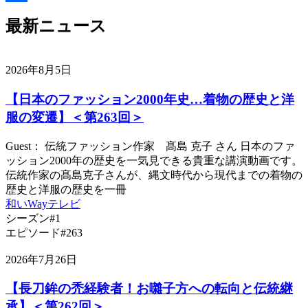
Link
共
最新ニュース
有
2026年8月5日
【日本のファッション2000年史…着物の歴史と洋
服の変遷】＜第263回＞
Guest： 伝統ファッション作家 髙島 克子 さん 日本のファ
ッション2000年の歴史を一気見できる貴重な講演動画です。
伝統作家の髙島克子さんが、縄文時代から現代までの着物の
歴史と洋服の歴史を一冊
和いWayテレビ
シーズン#1
エピソード#263
2026年7月26日
【長刀鉾の禿経験者！お囃子方への転向と伝統継
承】＜第262回＞