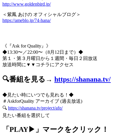
http://www.goldenbird.jp/
＜紫鳳 あけの オフィシャルブログ＞
https://ameblo.jp/74-hana/
《『Ask for Quality』》
◆13:30〜／22:00〜（8月12日まで）◆
第１・第３月曜日から１週間・毎日２回放送
放送時間に▼▼コチラにアクセス
🔍番組を見る→
https://shanana.tv/
◆見たい時にいつでも見れる！◆
＃AskforQuality アーカイブ (過去放送)
🔍
https://shanana.tv/project/afq/
見たい番組を選択して
「PLAY▶」マークをクリック！