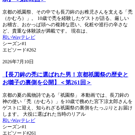
京都の祇園祭、その中でも長刀鉾のお稚児さんを支える「禿
（かむろ）」。 10歳で禿を経験したゲストが語る、厳しい
お稽古、おかっぱ頭への複雑な思い、化粧や巡行の辛さな
ど、貴重な体験談が満載です。 現在は、
和いWayテレビ
シーズン#1
エピソード#262
2026年7月10日
【長刀鉾の禿に選ばれた男！京都祇園祭の歴史と
お囃子の裏側を公開】＜第261回＞
京都の夏の風物詩である「祇園祭」 本動画では、長刀鉾の
神の使い「禿（かむろ）」を10歳で務めた宮下涼太郎さんを
ゲストに迎え、知られざる祇園祭の裏側をたっぷりとお届け
します。 大役に選ばれた当時のリアル
和いWayテレビ
シーズン#1
エピソード#261