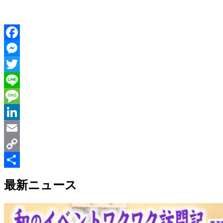
Facebook
Messenger
Twitter
Line
Message
LinkedIn
Email
Copy
Link
共
最新ニュース
有