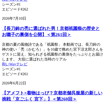
シーズン#1
エピソード#262
2026年7月10日
【長刀鉾の禿に選ばれた男！京都祇園祭の歴史と
お囃子の裏側を公開】＜第261回＞
京都の夏の風物詩である「祇園祭」 本動画では、長刀鉾の
神の使い「禿（かむろ）」を10歳で務めた宮下涼太郎さんを
ゲストに迎え、知られざる祇園祭の裏側をたっぷりとお届け
します。 大役に選ばれた当時のリアル
和いWayテレビ
シーズン#1
エピソード#261
2026年6月22日
【アメフト×着物はっぴ？京都老舗呉服屋の新しい
挑戦「京ごふく 宮下」】＜第260回＞