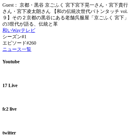
Guest： 京都・黒谷 京ごふく 宮下宮下晃一さん・宮下貴行
さん・宮下凌太朗さん 【和の伝統次世代バトンタッチ vol.
９】その２京都の黒谷にある老舗呉服屋「京ごふく 宮下」
の3世代が語る、伝統と革
和いWayテレビ
シーズン#1
エピソード#260
ニュース一覧
Youtube
17 Live
fc2 live
twitter