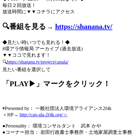
毎日２回放送！
放送時間に▼▼コチラにアクセス
🔍番組を見る→
https://shanana.tv/
◆見たい時いつでも見れる！◆
#環アラ情報局 アーカイブ (過去放送)
▼▼ココで見れます！
🔍
https://shanana.tv/project/canala/
見たい番組を選択して
「PLAY▶」マークをクリック！
◉Presented by： 一般社団法人環境アライアンス2f4k
＜HP→
http://can-ala-2f4k.org/＞
●Personality： 環境コンサルタント 武本 かや
●コーナー担当： 岩田行政書士事務所・土地家屋調査士事務