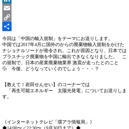
LinkedIn
Email
Copy
Link
共
今回は「中国の輸入規制」をテーマにお送りします。
中国では2017年4月に国外のからの廃棄物輸入規制をかけた
有
ナショナルソードが発令され、これが原因となり、日本では
プラスチック廃棄物を中国に輸出できなくなりました。 こ
の規制で、日本の産業廃棄物業界 激震が走ったとのこと
💦 今後、どうなっていくのでしょう・・・？
【教えて！岩田せんせい】のコーナーでは
「再生可能エネルギー 太陽光発電」についてお送りしま
す。
《インターネットテレビ「環アラ情報局」》
◆14:00〜／22:30〜（9月30日まで）◆