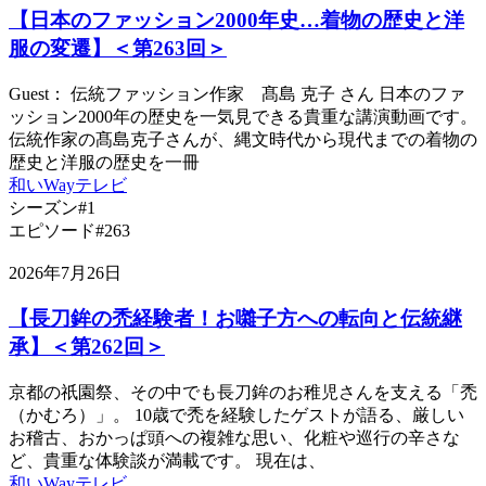
【日本のファッション2000年史…着物の歴史と洋
服の変遷】＜第263回＞
Guest： 伝統ファッション作家 髙島 克子 さん 日本のファ
ッション2000年の歴史を一気見できる貴重な講演動画です。
伝統作家の髙島克子さんが、縄文時代から現代までの着物の
歴史と洋服の歴史を一冊
和いWayテレビ
シーズン#1
エピソード#263
2026年7月26日
【長刀鉾の禿経験者！お囃子方への転向と伝統継
承】＜第262回＞
京都の祇園祭、その中でも長刀鉾のお稚児さんを支える「禿
（かむろ）」。 10歳で禿を経験したゲストが語る、厳しい
お稽古、おかっぱ頭への複雑な思い、化粧や巡行の辛さな
ど、貴重な体験談が満載です。 現在は、
和いWayテレビ