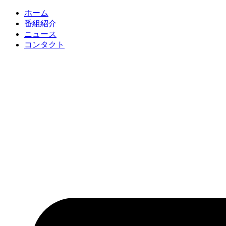
コ
ホーム
ン
番組紹介
テ
ニュース
ン
コンタクト
ツ
に
ス
キ
ッ
プ