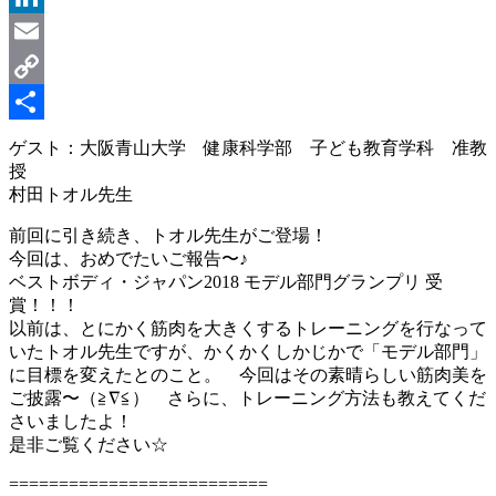
LinkedIn
Email
Copy
Link
共
ゲスト：大阪青山大学 健康科学部 子ども教育学科 准教
授
有
村田トオル先生
前回に引き続き、トオル先生がご登場！
今回は、おめでたいご報告〜♪
ベストボディ・ジャパン2018 モデル部門グランプリ 受
賞！！！
以前は、とにかく筋肉を大きくするトレーニングを行なって
いたトオル先生ですが、かくかくしかじかで「モデル部門」
に目標を変えたとのこと。 今回はその素晴らしい筋肉美を
ご披露〜（≧∇≦） さらに、トレーニング方法も教えてくだ
さいましたよ！
是非ご覧ください☆
==========================