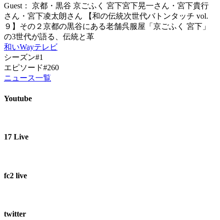
Guest： 京都・黒谷 京ごふく 宮下宮下晃一さん・宮下貴行
さん・宮下凌太朗さん 【和の伝統次世代バトンタッチ vol.
９】その２京都の黒谷にある老舗呉服屋「京ごふく 宮下」
の3世代が語る、伝統と革
和いWayテレビ
シーズン#1
エピソード#260
ニュース一覧
Youtube
17 Live
fc2 live
twitter