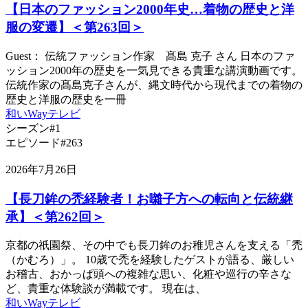
【日本のファッション2000年史…着物の歴史と洋
服の変遷】＜第263回＞
Guest： 伝統ファッション作家 髙島 克子 さん 日本のファ
ッション2000年の歴史を一気見できる貴重な講演動画です。
伝統作家の髙島克子さんが、縄文時代から現代までの着物の
歴史と洋服の歴史を一冊
和いWayテレビ
シーズン#1
エピソード#263
2026年7月26日
【長刀鉾の禿経験者！お囃子方への転向と伝統継
承】＜第262回＞
京都の祇園祭、その中でも長刀鉾のお稚児さんを支える「禿
（かむろ）」。 10歳で禿を経験したゲストが語る、厳しい
お稽古、おかっぱ頭への複雑な思い、化粧や巡行の辛さな
ど、貴重な体験談が満載です。 現在は、
和いWayテレビ