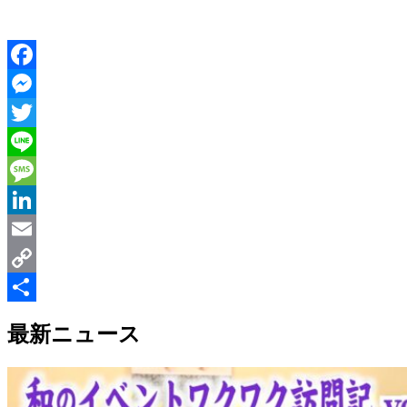
Facebook
Messenger
Twitter
Line
Message
LinkedIn
Email
Copy
Link
共
最新ニュース
有