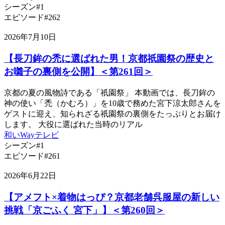
シーズン#1
エピソード#262
2026年7月10日
【長刀鉾の禿に選ばれた男！京都祇園祭の歴史と
お囃子の裏側を公開】＜第261回＞
京都の夏の風物詩である「祇園祭」 本動画では、長刀鉾の
神の使い「禿（かむろ）」を10歳で務めた宮下涼太郎さんを
ゲストに迎え、知られざる祇園祭の裏側をたっぷりとお届け
します。 大役に選ばれた当時のリアル
和いWayテレビ
シーズン#1
エピソード#261
2026年6月22日
【アメフト×着物はっぴ？京都老舗呉服屋の新しい
挑戦「京ごふく 宮下」】＜第260回＞