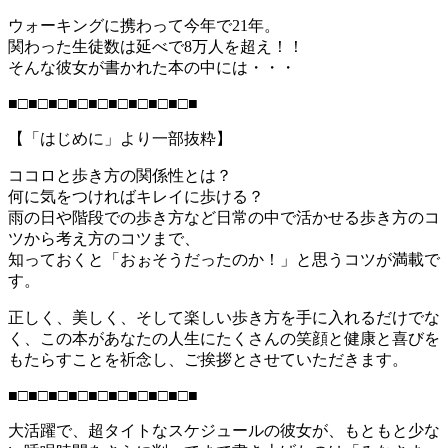
ウォーキングに携わって今年で21年。
関わった生徒数は延べで8万人を超え！！
そんな彼女が書かれた本の中には・・・
■□■□■□■□■□■□■□■□■□■
【「はじめに」より一部抜粋】
ココロと歩き方の関係性とは？
何に気をつければキレイに歩ける？
雨の日や階段での歩き方など日常の中で活かせる歩き方のコ
ツから考え方のコツまで、
知っておくと「おぉそうだったのか！」と思うコツが満載で
す。
正しく、美しく、そして楽しい歩き方を手に入れるだけでな
く、この本があなたの人生にたくさんの笑顔と健康と喜びを
もたらすことを祈念し、ご挨拶とさせていただきます。
■□■□■□■□■□■□■□■□■□■
大活躍で、超タイトなスケジュールの彼女が、もともと少な