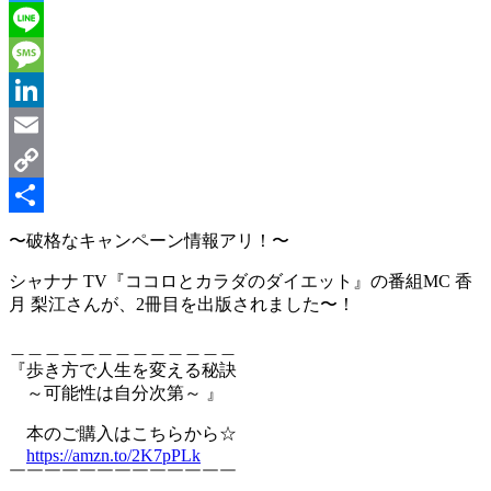
Twitter
Line
Message
LinkedIn
Email
Copy
Link
共
〜破格なキャンペーン情報アリ！〜
有
シャナナ TV『ココロとカラダのダイエット』の番組MC 香
月 梨江さんが、2冊目を出版されました〜！
＿＿＿＿＿＿＿＿＿＿＿＿＿
『歩き方で人生を変える秘訣
～可能性は自分次第～ 』
本のご購入はこちらから☆
https://amzn.to/2K7pPLk
￣￣￣￣￣￣￣￣￣￣￣￣￣