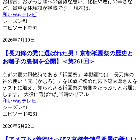
お稽古、おかっぱ頭への複雑な思い、化粧や巡行の辛さな
ど、貴重な体験談が満載です。 現在は、
和いWayテレビ
シーズン#1
エピソード#262
2026年7月10日
【長刀鉾の禿に選ばれた男！京都祇園祭の歴史と
お囃子の裏側を公開】＜第261回＞
京都の夏の風物詩である「祇園祭」 本動画では、長刀鉾の
神の使い「禿（かむろ）」を10歳で務めた宮下涼太郎さんを
ゲストに迎え、知られざる祇園祭の裏側をたっぷりとお届け
します。 大役に選ばれた当時のリアル
和いWayテレビ
シーズン#1
エピソード#261
2026年6月22日
【アメフト×着物はっぴ？京都老舗呉服屋の新しい