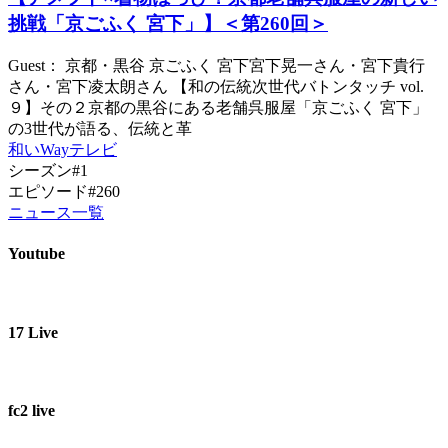
挑戦「京ごふく 宮下」】＜第260回＞
Guest： 京都・黒谷 京ごふく 宮下宮下晃一さん・宮下貴行
さん・宮下凌太朗さん 【和の伝統次世代バトンタッチ vol.
９】その２京都の黒谷にある老舗呉服屋「京ごふく 宮下」
の3世代が語る、伝統と革
和いWayテレビ
シーズン#1
エピソード#260
ニュース一覧
Youtube
17 Live
fc2 live