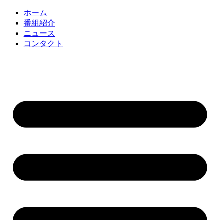
コ
ホーム
ン
番組紹介
テ
ニュース
ン
コンタクト
ツ
に
ス
キ
ッ
プ