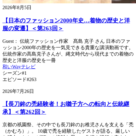
2026年8月5日
【日本のファッション2000年史…着物の歴史と洋
服の変遷】＜第263回＞
Guest： 伝統ファッション作家 髙島 克子 さん 日本のファ
ッション2000年の歴史を一気見できる貴重な講演動画です。
伝統作家の髙島克子さんが、縄文時代から現代までの着物の
歴史と洋服の歴史を一冊
和いWayテレビ
シーズン#1
エピソード#263
2026年7月26日
【長刀鉾の禿経験者！お囃子方への転向と伝統継
承】＜第262回＞
京都の祇園祭、その中でも長刀鉾のお稚児さんを支える「禿
（かむろ）」。 10歳で禿を経験したゲストが語る、厳しい