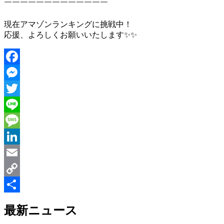
￣￣￣￣￣￣￣￣￣￣￣￣￣
現在アマゾンランキングに挑戦中！
応援、よろしくお願いいたします✨✨
Facebook
Messenger
Twitter
Line
Message
LinkedIn
Email
Copy
Link
共
最新ニュース
有