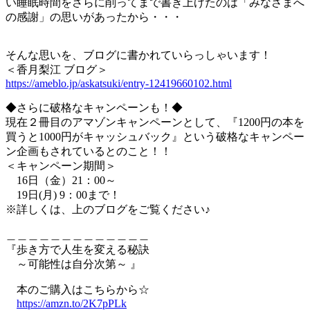
い睡眠時間をさらに削ってまで書き上げたのは「みなさまへ
の感謝」の思いがあったから・・・
そんな思いを、ブログに書かれていらっしゃいます！
＜香月梨江 ブログ＞
https://ameblo.jp/askatsuki/entry-12419660102.html
◆さらに破格なキャンペーンも！◆
現在２冊目のアマゾンキャンペーンとして、『1200円の本を
買うと1000円がキャッシュバック』という破格なキャンペー
ン企画もされているとのこと！！
＜キャンペーン期間＞
16日（金）21：00～
19日(月) 9：00まで！
※詳しくは、上のブログをご覧ください♪
＿＿＿＿＿＿＿＿＿＿＿＿＿
『歩き方で人生を変える秘訣
～可能性は自分次第～ 』
本のご購入はこちらから☆
https://amzn.to/2K7pPLk