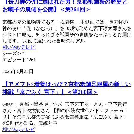
【長刀鉾の禿に選ばれた男！京都祇園祭の歴史と
お囃子の裏側を公開】＜第261回＞
京都の夏の風物詩である「祇園祭」 本動画では、長刀鉾の
神の使い「禿（かむろ）」を10歳で務めた宮下涼太郎さんを
ゲストに迎え、知られざる祇園祭の裏側をたっぷりとお届け
します。 大役に選ばれた当時のリアル
和いWayテレビ
シーズン#1
エピソード#261
2026年6月22日
【アメフト×着物はっぴ？京都老舗呉服屋の新しい
挑戦「京ごふく 宮下」】＜第260回＞
Guest： 京都・黒谷 京ごふく 宮下宮下晃一さん・宮下貴行
さん・宮下凌太朗さん 【和の伝統次世代バトンタッチ vol.
９】その２京都の黒谷にある老舗呉服屋「京ごふく 宮下」
の3世代が語る、伝統と革
和いWayテレビ