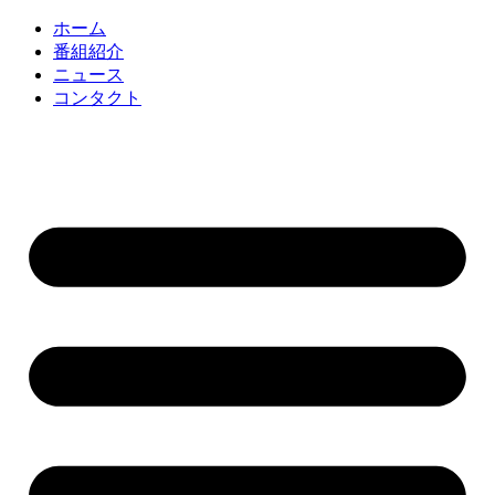
コ
ホーム
ン
番組紹介
テ
ニュース
ン
コンタクト
ツ
に
ス
キ
ッ
プ