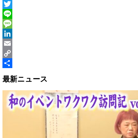
Messenger
Twitter
Line
Message
LinkedIn
Email
Copy
Link
共
最新ニュース
有