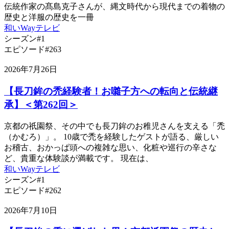
伝統作家の髙島克子さんが、縄文時代から現代までの着物の
歴史と洋服の歴史を一冊
和いWayテレビ
シーズン#1
エピソード#263
2026年7月26日
【長刀鉾の禿経験者！お囃子方への転向と伝統継
承】＜第262回＞
京都の祇園祭、その中でも長刀鉾のお稚児さんを支える「禿
（かむろ）」。 10歳で禿を経験したゲストが語る、厳しい
お稽古、おかっぱ頭への複雑な思い、化粧や巡行の辛さな
ど、貴重な体験談が満載です。 現在は、
和いWayテレビ
シーズン#1
エピソード#262
2026年7月10日