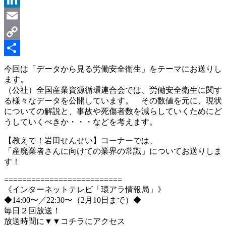
LinkedIn
Email
Copy
Link
共
今回は「データから見る労働安全衛生」をテーマにお送りし
ます。
有
（公社）全国産業資源循環連合会では、労働安全衛生に関す
る様々なデータを公開しています。 その数値を元に、現状
についての解説と、事故や死傷者数を減らしていくためにど
うしていくべきか・・・などを考えます。
【教えて！岩田せんせい】コーナーでは、
「産廃業者さんに向けての業界の常識」についてお送りしま
す！
==========================
《インターネットテレビ「環アラ情報局」》
◆14:00〜／22:30〜（2月10日まで）◆
毎日２回放送！
放送時間に▼▼コチラにアクセス