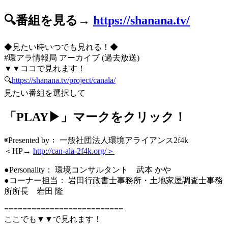
🔍番組を見る→
https://shanana.tv/
◆見たい時いつでも見れる！◆
#環アラ情報局 アーカイブ (過去放送)
▼▼ココで見れます！
🔍
https://shanana.tv/project/canala/
見たい番組を選択して
「PLAY▶」マークをクリック！
◉Presented by： 一般社団法人環境アライアンス2f4k
＜HP→
http://can-ala-2f4k.org/＞
●Personality： 環境コンサルタント 武本 かや
●コーナー担当： 岩田行政書士事務所・土地家屋調査士事務
所所長 岩田 隆
==========================
ここでも▼▼で見れます！