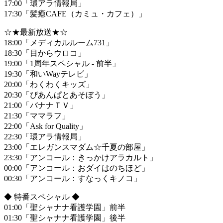
17:00「環アラ情報局」
17:30「髪癒CAFE（カミュ・カフェ）」
☆★最新放送★☆
18:00「メディカルルーム731」
18:30「目からウロコ」
19:00「1周年スペシャル - 前半」
19:30「和いWayテレビ」
20:00「わくわくキッズ」
20:30「ぴあんぱとあそぼう」
21:00「バナナＴＶ」
21:30「ママラフ」
22:00「Ask for Quality」
22:30「環アラ情報局」
23:00「エレガンスマダム☆千夏の部屋」
23:30「アンコール：きっかけアラカルト」
00:00「アンコール：おダイはのちほど」
00:30「アンコール：すなっくキノコ」
◆ 特番スペシャル ◆
01:00「聖シャナナ看護学園」前半
01:30「聖シャナナ看護学園」後半