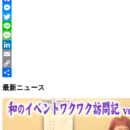
Facebook
Messenger
Twitter
Line
Message
LinkedIn
Email
Copy
Link
共
最新ニュース
有