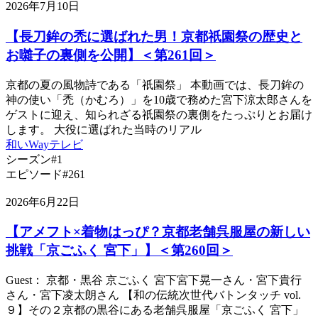
2026年7月10日
【長刀鉾の禿に選ばれた男！京都祇園祭の歴史と
お囃子の裏側を公開】＜第261回＞
京都の夏の風物詩である「祇園祭」 本動画では、長刀鉾の
神の使い「禿（かむろ）」を10歳で務めた宮下涼太郎さんを
ゲストに迎え、知られざる祇園祭の裏側をたっぷりとお届け
します。 大役に選ばれた当時のリアル
和いWayテレビ
シーズン#1
エピソード#261
2026年6月22日
【アメフト×着物はっぴ？京都老舗呉服屋の新しい
挑戦「京ごふく 宮下」】＜第260回＞
Guest： 京都・黒谷 京ごふく 宮下宮下晃一さん・宮下貴行
さん・宮下凌太朗さん 【和の伝統次世代バトンタッチ vol.
９】その２京都の黒谷にある老舗呉服屋「京ごふく 宮下」