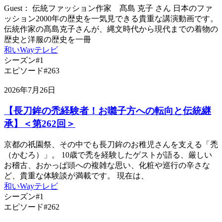
Guest： 伝統ファッション作家 髙島 克子 さん 日本のファ
ッション2000年の歴史を一気見できる貴重な講演動画です。
伝統作家の髙島克子さんが、縄文時代から現代までの着物の
歴史と洋服の歴史を一冊
和いWayテレビ
シーズン#1
エピソード#263
2026年7月26日
【長刀鉾の禿経験者！お囃子方への転向と伝統継
承】＜第262回＞
京都の祇園祭、その中でも長刀鉾のお稚児さんを支える「禿
（かむろ）」。 10歳で禿を経験したゲストが語る、厳しい
お稽古、おかっぱ頭への複雑な思い、化粧や巡行の辛さな
ど、貴重な体験談が満載です。 現在は、
和いWayテレビ
シーズン#1
エピソード#262