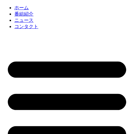
コ
ホーム
ン
番組紹介
テ
ニュース
ン
コンタクト
ツ
に
ス
キ
ッ
プ