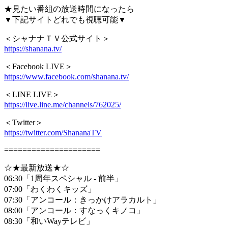
Link
共
★見たい番組の放送時間になったら
▼下記サイトどれでも視聴可能▼
有
＜シャナナＴＶ公式サイト＞
https://shanana.tv/
＜Facebook LIVE＞
https://www.facebook.com/shanana.tv/
＜LINE LIVE＞
https://live.line.me/channels/762025/
＜Twitter＞
https://twitter.com/ShananaTV
=====================
☆★最新放送★☆
06:30「1周年スペシャル - 前半」
07:00「わくわくキッズ」
07:30「アンコール：きっかけアラカルト」
08:00「アンコール：すなっくキノコ」
08:30「和いWayテレビ」