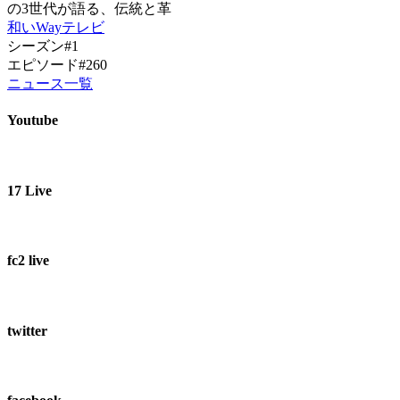
の3世代が語る、伝統と革
和いWayテレビ
シーズン#1
エピソード#260
ニュース一覧
Youtube
17 Live
fc2 live
twitter