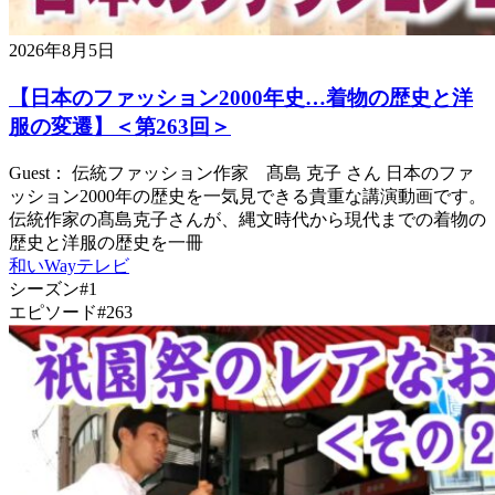
2026年8月5日
【日本のファッション2000年史…着物の歴史と洋
服の変遷】＜第263回＞
Guest： 伝統ファッション作家 髙島 克子 さん 日本のファ
ッション2000年の歴史を一気見できる貴重な講演動画です。
伝統作家の髙島克子さんが、縄文時代から現代までの着物の
歴史と洋服の歴史を一冊
和いWayテレビ
シーズン#1
エピソード#263