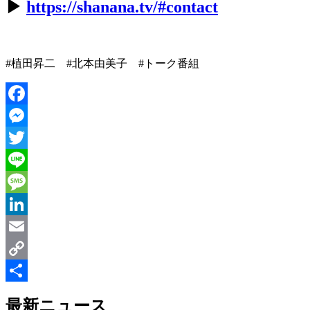
▶︎
https://shanana.tv/#contact
#植田昇二 #北本由美子 #トーク番組
Facebook
Messenger
Twitter
Line
Message
LinkedIn
Email
Copy
Link
共
最新ニュース