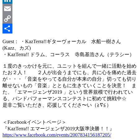
LinkedIn
Email
Copy
Link
共
Guest： ・KazTerra!!ギターヴォーカル 水船一樹さん
(Kazz、カズ)
有
・KazTerra!! ドラム、コーラス 寺島基浩さん（テラシー）
１度のきっかけを元に、ユニットを組んで一緒に活動を始め
たお２人！ ２人が出会うまでにも、共に心を痛めた過去
が・・・「音楽をやってる自分が本来の自分」切っても切り
離せないもの「音楽」とともに生きていくことを決意！ ま
た、「エマージェンザ2019 」という世界規模で行われてい
る、バンドパフォーマンスコンテストに初めて挑戦中☆
是非ご覧いただき、応援してくださ〜い（≧∇≦）
＜Facebookイベントページ＞
『KazTerra!! エマージェンザ2019大阪準決勝！！』
https://www.facebook.com/events/2007834156187205/