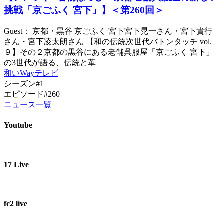
挑戦「京ごふく 宮下」】＜第260回＞
Guest： 京都・黒谷 京ごふく 宮下宮下晃一さん・宮下貴行
さん・宮下凌太朗さん 【和の伝統次世代バトンタッチ vol.
９】その２京都の黒谷にある老舗呉服屋「京ごふく 宮下」
の3世代が語る、伝統と革
和いWayテレビ
シーズン#1
エピソード#260
ニュース一覧
Youtube
17 Live
fc2 live