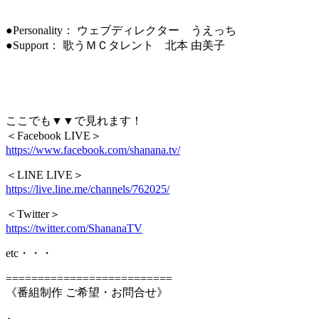
●Personality： ウェブディレクター うえっち
●Support： 歌うＭＣタレント 北本 由美子
ここでも▼▼で見れます！
＜Facebook LIVE＞
https://www.facebook.com/shanana.tv/
＜LINE LIVE＞
https://live.line.me/channels/762025/
＜Twitter＞
https://twitter.com/ShananaTV
etc・・・
==========================
《番組制作 ご希望・お問合せ》