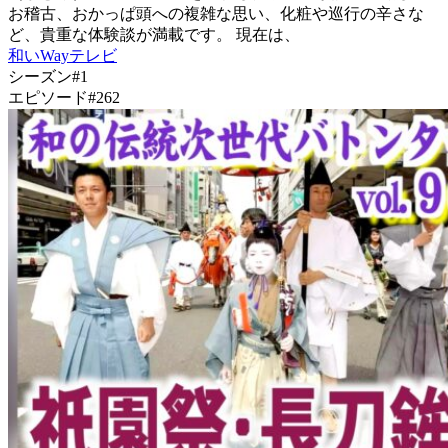
お稽古、おかっぱ頭への複雑な思い、化粧や巡行の辛さな
ど、貴重な体験談が満載です。 現在は、
和いWayテレビ
シーズン#1
エピソード#262