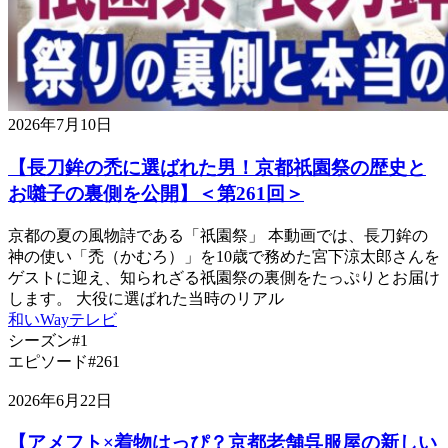
2026年7月10日
【長刀鉾の禿に選ばれた男！京都祇園祭の歴史と
お囃子の裏側を公開】＜第261回＞
京都の夏の風物詩である「祇園祭」 本動画では、長刀鉾の
神の使い「禿（かむろ）」を10歳で務めた宮下涼太郎さんを
ゲストに迎え、知られざる祇園祭の裏側をたっぷりとお届け
します。 大役に選ばれた当時のリアル
和いWayテレビ
シーズン#1
エピソード#261
2026年6月22日
【アメフト×着物はっぴ？京都老舗呉服屋の新しい