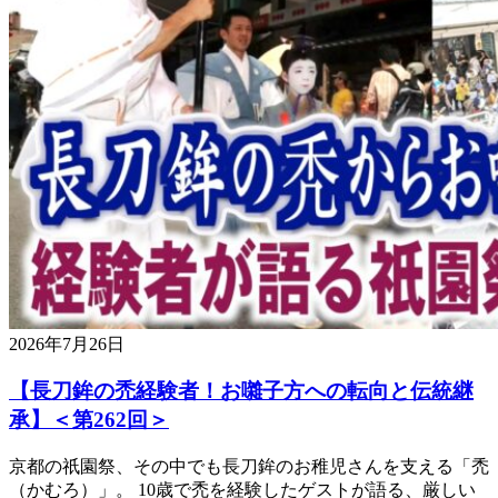
2026年7月26日
【長刀鉾の禿経験者！お囃子方への転向と伝統継
承】＜第262回＞
京都の祇園祭、その中でも長刀鉾のお稚児さんを支える「禿
（かむろ）」。 10歳で禿を経験したゲストが語る、厳しい