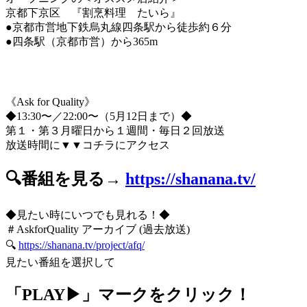
京都下京区 『割烹料理 たいら』
●京都市営地下鉄烏丸線四条駅から徒歩約６分
●四条駅（京都市営）から365m
《Ask for Quality》
◆13:30〜／22:00〜（5月12日まで）◆
第１・第３月曜日から１週間・毎日２回放送
放送時間に▼▼コチラにアクセス
🔍番組を見る→
https://shanana.tv/
◆見たい時にいつでも見れる！◆
＃AskforQuality アーカイブ (過去放送)
🔍
https://shanana.tv/project/afq/
見たい番組を選択して
「PLAY▶」マークをクリック！