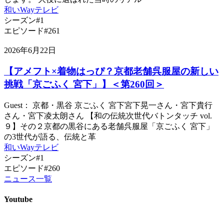
和いWayテレビ
シーズン#1
エピソード#261
2026年6月22日
【アメフト×着物はっぴ？京都老舗呉服屋の新しい
挑戦「京ごふく 宮下」】＜第260回＞
Guest： 京都・黒谷 京ごふく 宮下宮下晃一さん・宮下貴行
さん・宮下凌太朗さん 【和の伝統次世代バトンタッチ vol.
９】その２京都の黒谷にある老舗呉服屋「京ごふく 宮下」
の3世代が語る、伝統と革
和いWayテレビ
シーズン#1
エピソード#260
ニュース一覧
Youtube