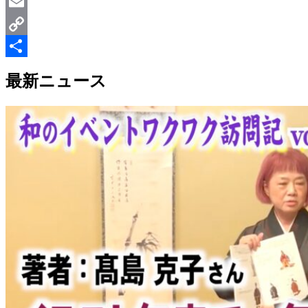
LinkedIn
Email
Copy
Link
共
最新ニュース
有