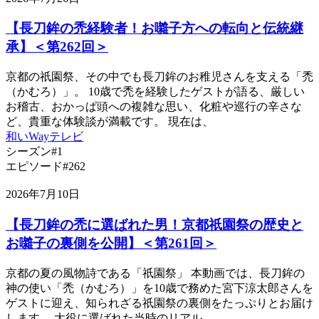
【長刀鉾の禿経験者！お囃子方への転向と伝統継
承】＜第262回＞
京都の祇園祭、その中でも長刀鉾のお稚児さんを支える「禿
（かむろ）」。 10歳で禿を経験したゲストが語る、厳しい
お稽古、おかっぱ頭への複雑な思い、化粧や巡行の辛さな
ど、貴重な体験談が満載です。 現在は、
和いWayテレビ
シーズン#1
エピソード#262
2026年7月10日
【長刀鉾の禿に選ばれた男！京都祇園祭の歴史と
お囃子の裏側を公開】＜第261回＞
京都の夏の風物詩である「祇園祭」 本動画では、長刀鉾の
神の使い「禿（かむろ）」を10歳で務めた宮下涼太郎さんを
ゲストに迎え、知られざる祇園祭の裏側をたっぷりとお届け
します。 大役に選ばれた当時のリアル