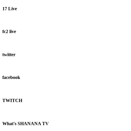
17 Live
fc2 live
twitter
facebook
TWITCH​
What's SHANANA TV