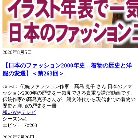
2026年8月5日
【日本のファッション2000年史…着物の歴史と洋
服の変遷】＜第263回＞
Guest： 伝統ファッション作家 髙島 克子 さん 日本のファ
ッション2000年の歴史を一気見できる貴重な講演動画です。
伝統作家の髙島克子さんが、縄文時代から現代までの着物の
歴史と洋服の歴史を一冊
和いWayテレビ
シーズン#1
エピソード#263
2026年7月26日