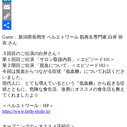
LinkedIn
Email
Copy
Link
共
Guest： 新潟県長岡市 ベルエトワール 肌再生専門家 白井 弥
衣 さん
有
３回目のご出演の白井さん！
第１回目ご出演 「サロン取扱内容」＜エピソード101＞
第２階目ご出演 「貧血について」＜エピソード102＞
今回は貧血からつながる症状『低血糖』についてお話くださ
いました。
現代人に、とても増えているという『低血糖』から起きる症
状とともに、危険な食生活、改善にオススメの食生活も教え
てくれましたよ☆
＜ベルエトワール：HP＞
https://www.belle-etoile.jp/
オープニングの＜オススメ店紹介＞