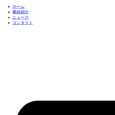
コ
ホーム
ン
番組紹介
テ
ニュース
ン
コンタクト
ツ
に
ス
キ
ッ
プ