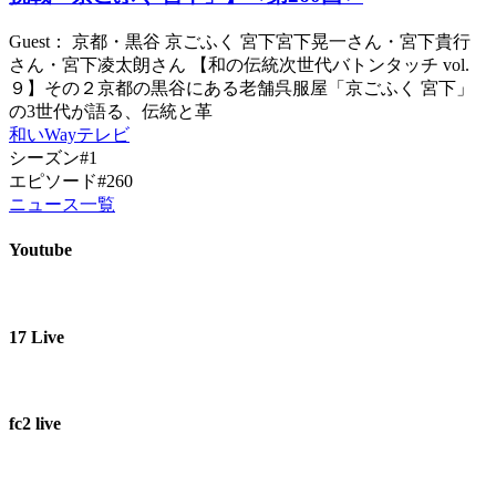
Guest： 京都・黒谷 京ごふく 宮下宮下晃一さん・宮下貴行
さん・宮下凌太朗さん 【和の伝統次世代バトンタッチ vol.
９】その２京都の黒谷にある老舗呉服屋「京ごふく 宮下」
の3世代が語る、伝統と革
和いWayテレビ
シーズン#1
エピソード#260
ニュース一覧
Youtube
17 Live
fc2 live