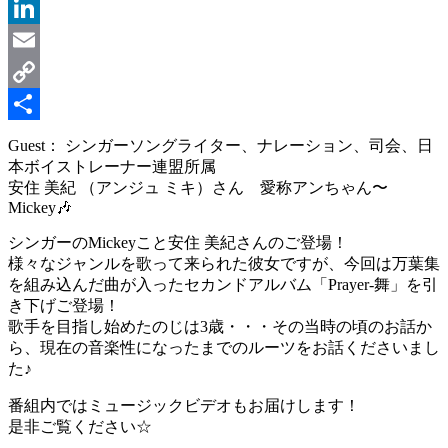
Message
LinkedIn
Email
Copy
Link
共
Guest： シンガーソングライター、ナレーション、司会、日
本ボイストレーナー連盟所属
有
安住 美紀 （アンジュ ミキ）さん 愛称アンちゃん〜
Mickey🎶
シンガーのMickeyこと安住 美紀さんのご登場！
様々なジャンルを歌って来られた彼女ですが、今回は万葉集
を組み込んだ曲が入ったセカンドアルバム「Prayer-舞」を引
き下げご登場！
歌手を目指し始めたのじは3歳・・・その当時の頃のお話か
ら、現在の音楽性になったまでのルーツをお話くださいまし
た♪
番組内ではミュージックビデオもお届けします！
是非ご覧ください☆