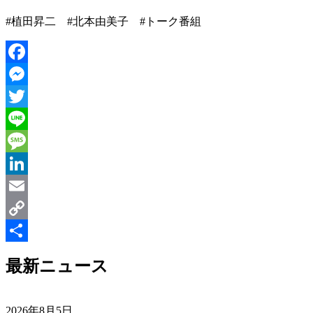
#植田昇二 #北本由美子 #トーク番組
Facebook
Messenger
Twitter
Line
Message
LinkedIn
Email
Copy
Link
共
最新ニュース
有
2026年8月5日