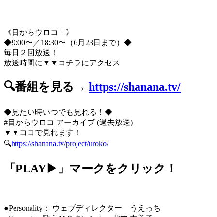
《目からウロコ！》
◆9:00〜／18:30〜（6月23日まで）◆
毎日２回放送！
放送時間に▼▼コチラにアクセス
🔍番組を見る→
https://shanana.tv/
◆見たい時いつでも見れる！◆
#目からウロコ アーカイブ (過去放送)
▼▼ココで見れます！
🔍
https://shanana.tv/project/uroko/
「PLAY▶」マークをクリック！
●Personality： ウェブディレクター うえっち