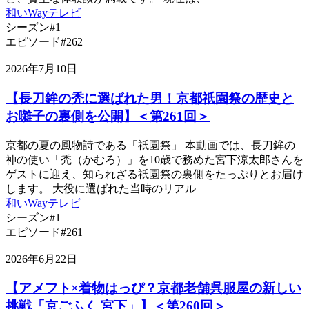
和いWayテレビ
シーズン#1
エピソード#262
2026年7月10日
【長刀鉾の禿に選ばれた男！京都祇園祭の歴史と
お囃子の裏側を公開】＜第261回＞
京都の夏の風物詩である「祇園祭」 本動画では、長刀鉾の
神の使い「禿（かむろ）」を10歳で務めた宮下涼太郎さんを
ゲストに迎え、知られざる祇園祭の裏側をたっぷりとお届け
します。 大役に選ばれた当時のリアル
和いWayテレビ
シーズン#1
エピソード#261
2026年6月22日
【アメフト×着物はっぴ？京都老舗呉服屋の新しい
挑戦「京ごふく 宮下」】＜第260回＞