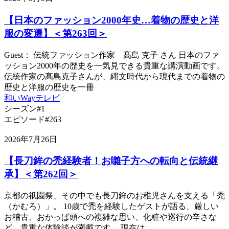
【日本のファッション2000年史…着物の歴史と洋
服の変遷】＜第263回＞
Guest： 伝統ファッション作家 髙島 克子 さん 日本のファ
ッション2000年の歴史を一気見できる貴重な講演動画です。
伝統作家の髙島克子さんが、縄文時代から現代までの着物の
歴史と洋服の歴史を一冊
和いWayテレビ
シーズン#1
エピソード#263
2026年7月26日
【長刀鉾の禿経験者！お囃子方への転向と伝統継
承】＜第262回＞
京都の祇園祭、その中でも長刀鉾のお稚児さんを支える「禿
（かむろ）」。 10歳で禿を経験したゲストが語る、厳しい
お稽古、おかっぱ頭への複雑な思い、化粧や巡行の辛さな
ど、貴重な体験談が満載です。 現在は、