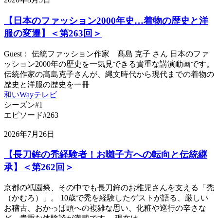
【日本のファッション2000年史…着物の歴史と洋
服の変遷】＜第263回＞
Guest： 伝統ファッション作家 髙島 克子 さん 日本のファ
ッション2000年の歴史を一気見できる貴重な講演動画です。
伝統作家の髙島克子さんが、縄文時代から現代までの着物の
歴史と洋服の歴史を一冊
和いWayテレビ
シーズン#1
エピソード#263
2026年7月26日
【長刀鉾の禿経験者！お囃子方への転向と伝統継
承】＜第262回＞
京都の祇園祭、その中でも長刀鉾のお稚児さんを支える「禿
（かむろ）」。 10歳で禿を経験したゲストが語る、厳しい
お稽古、おかっぱ頭への複雑な思い、化粧や巡行の辛さな