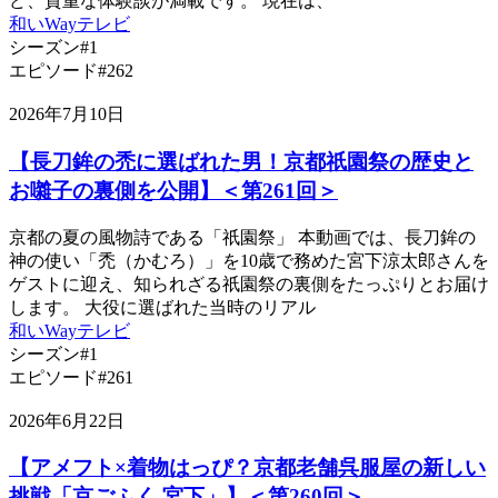
ど、貴重な体験談が満載です。 現在は、
和いWayテレビ
シーズン#1
エピソード#262
2026年7月10日
【長刀鉾の禿に選ばれた男！京都祇園祭の歴史と
お囃子の裏側を公開】＜第261回＞
京都の夏の風物詩である「祇園祭」 本動画では、長刀鉾の
神の使い「禿（かむろ）」を10歳で務めた宮下涼太郎さんを
ゲストに迎え、知られざる祇園祭の裏側をたっぷりとお届け
します。 大役に選ばれた当時のリアル
和いWayテレビ
シーズン#1
エピソード#261
2026年6月22日
【アメフト×着物はっぴ？京都老舗呉服屋の新しい
挑戦「京ごふく 宮下」】＜第260回＞