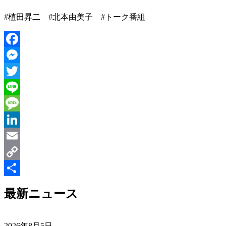
#植田昇二 #北本由美子 #トーク番組
Facebook
Messenger
Twitter
Line
Message
LinkedIn
Email
Copy
Link
共
最新ニュース
有
2026年8月5日