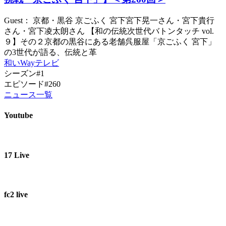
Guest： 京都・黒谷 京ごふく 宮下宮下晃一さん・宮下貴行
さん・宮下凌太朗さん 【和の伝統次世代バトンタッチ vol.
９】その２京都の黒谷にある老舗呉服屋「京ごふく 宮下」
の3世代が語る、伝統と革
和いWayテレビ
シーズン#1
エピソード#260
ニュース一覧
Youtube
17 Live
fc2 live