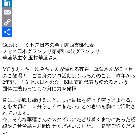
Message
LinkedIn
Email
Copy
Link
共
Guest： 「ミセス日本の会」関西支部代表
ミセス日本グランプリ第9回 60代グランプリ
有
華蓮塾主宰 玉村華蓮さん
MCうえっち、ゆみちゃんが憧れる存在、華蓮さんが３回目
のご登場！ ご自身のソロ活動はもちろんのこと、昨年から
2年間、「ミセス日本の会」関西支部代表も務めるという、
団体に携わっても存分に力を発揮！
常に、挑戦し続けること、また目標を持って突き進まれるこ
とを大切に「自分らしく生きたい」との思いを胸にご活動さ
れています。
今、そんな華蓮さんのスタイルにたどり着くまでにあった経
緯やご苦労話もお聞かせくださいました。 是非ご覧くださ
い！