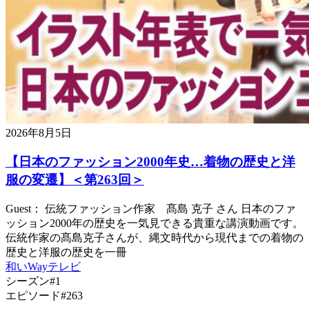
2026年8月5日
【日本のファッション2000年史…着物の歴史と洋
服の変遷】＜第263回＞
Guest： 伝統ファッション作家 髙島 克子 さん 日本のファ
ッション2000年の歴史を一気見できる貴重な講演動画です。
伝統作家の髙島克子さんが、縄文時代から現代までの着物の
歴史と洋服の歴史を一冊
和いWayテレビ
シーズン#1
エピソード#263