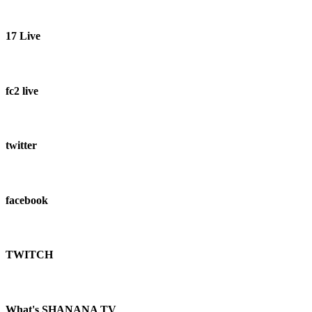
17 Live
fc2 live
twitter
facebook
TWITCH​
What's SHANANA TV