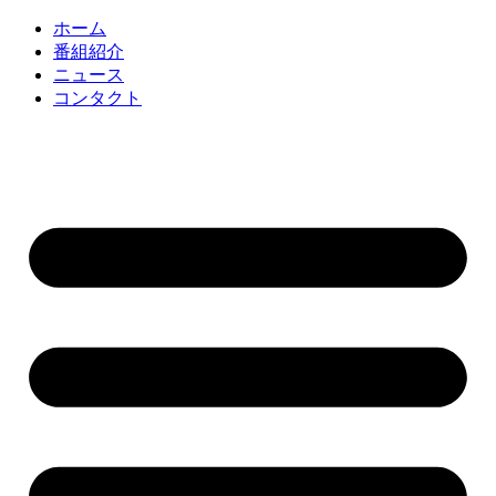
コ
ホーム
ン
番組紹介
テ
ニュース
ン
コンタクト
ツ
に
ス
キ
ッ
プ