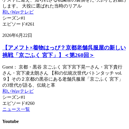
します。 大役に選ばれた当時のリアル
和いWayテレビ
シーズン#1
エピソード#261
2026年6月22日
【アメフト×着物はっぴ？京都老舗呉服屋の新しい
挑戦「京ごふく 宮下」】＜第260回＞
Guest： 京都・黒谷 京ごふく 宮下宮下晃一さん・宮下貴行
さん・宮下凌太朗さん 【和の伝統次世代バトンタッチ vol.
９】その２京都の黒谷にある老舗呉服屋「京ごふく 宮下」
の3世代が語る、伝統と革
和いWayテレビ
シーズン#1
エピソード#260
ニュース一覧
Youtube