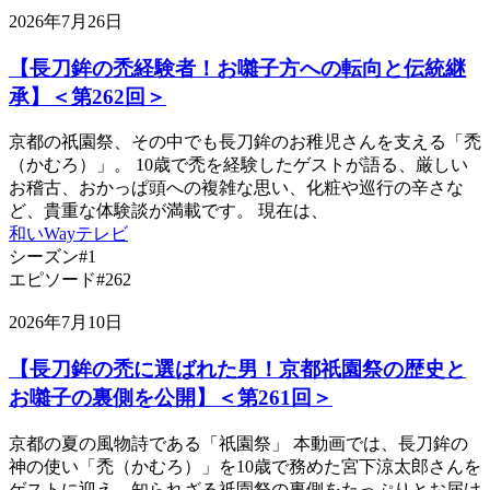
2026年7月26日
【長刀鉾の禿経験者！お囃子方への転向と伝統継
承】＜第262回＞
京都の祇園祭、その中でも長刀鉾のお稚児さんを支える「禿
（かむろ）」。 10歳で禿を経験したゲストが語る、厳しい
お稽古、おかっぱ頭への複雑な思い、化粧や巡行の辛さな
ど、貴重な体験談が満載です。 現在は、
和いWayテレビ
シーズン#1
エピソード#262
2026年7月10日
【長刀鉾の禿に選ばれた男！京都祇園祭の歴史と
お囃子の裏側を公開】＜第261回＞
京都の夏の風物詩である「祇園祭」 本動画では、長刀鉾の
神の使い「禿（かむろ）」を10歳で務めた宮下涼太郎さんを
ゲストに迎え、知られざる祇園祭の裏側をたっぷりとお届け