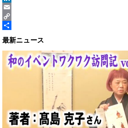
LinkedIn
Email
Copy
Link
共
最新ニュース
有