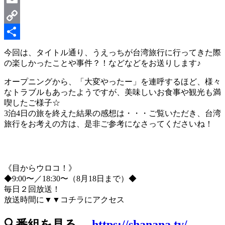
Email
Copy
Link
共
今回は、タイトル通り、うえっちが台湾旅行に行ってきた際
の楽しかったことや事件？！などなどをお送りします♪
有
オープニングから、「大変やったー」を連呼するほど、様々
なトラブルもあったようですが、美味しいお食事や観光も満
喫したご様子☆
3泊4日の旅を終えた結果の感想は・・・ご覧いただき、台湾
旅行をお考えの方は、是非ご参考になさってくださいね！
《目からウロコ！》
◆9:00〜／18:30〜（8月18日まで）◆
毎日２回放送！
放送時間に▼▼コチラにアクセス
🔍番組を見る→
https://shanana.tv/