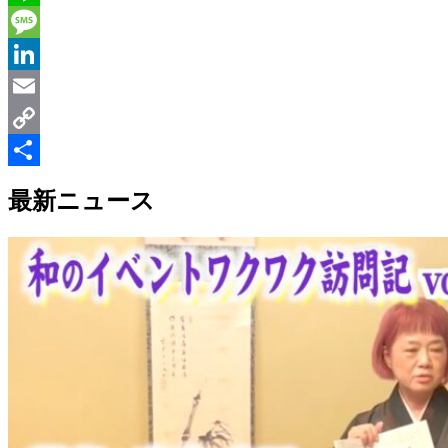
Line
Message
LinkedIn
Email
Copy
Link
共
最新ニュース
有