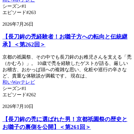
シーズン#1
エピソード#263
2026年7月26日
【長刀鉾の禿経験者！お囃子方への転向と伝統継
承】＜第262回＞
京都の祇園祭、その中でも長刀鉾のお稚児さんを支える「禿
（かむろ）」。 10歳で禿を経験したゲストが語る、厳しい
お稽古、おかっぱ頭への複雑な思い、化粧や巡行の辛さな
ど、貴重な体験談が満載です。 現在は、
和いWayテレビ
シーズン#1
エピソード#262
2026年7月10日
【長刀鉾の禿に選ばれた男！京都祇園祭の歴史と
お囃子の裏側を公開】＜第261回＞