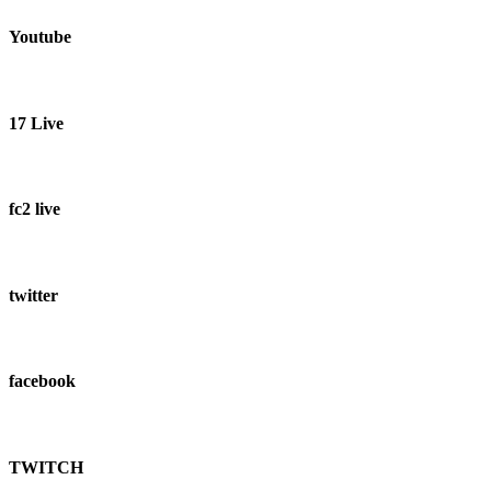
Youtube
17 Live
fc2 live
twitter
facebook
TWITCH​