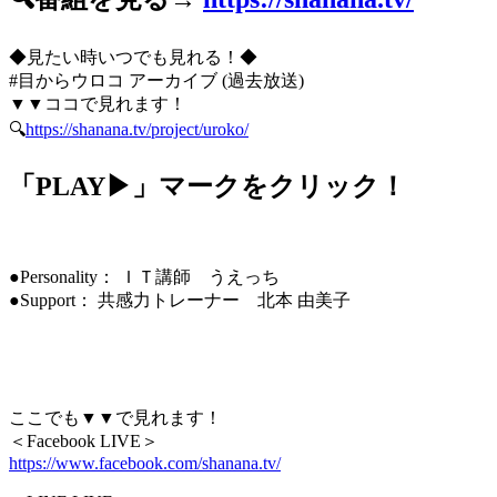
◆見たい時いつでも見れる！◆
#目からウロコ アーカイブ (過去放送)
▼▼ココで見れます！
🔍
https://shanana.tv/project/uroko/
「PLAY▶」マークをクリック！
●Personality： ＩＴ講師 うえっち
●Support： 共感力トレーナー 北本 由美子
ここでも▼▼で見れます！
＜Facebook LIVE＞
https://www.facebook.com/shanana.tv/