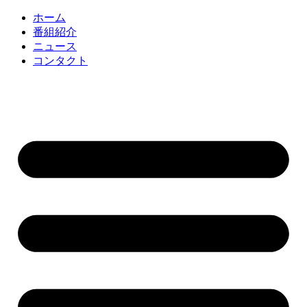
コ
ホーム
ン
番組紹介
テ
ニュース
ン
コンタクト
ツ
に
ス
キ
ッ
プ