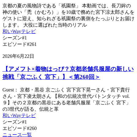
京都の夏の風物詩である「祇園祭」 本動画では、長刀鉾の
神の使い「禿（かむろ）」を10歳で務めた宮下涼太郎さんを
ゲストに迎え、知られざる祇園祭の裏側をたっぷりとお届け
します。 大役に選ばれた当時のリアル
和いWayテレビ
シーズン#1
エピソード#261
2026年6月22日
【アメフト×着物はっぴ？京都老舗呉服屋の新しい
挑戦「京ごふく 宮下」】＜第260回＞
Guest： 京都・黒谷 京ごふく 宮下宮下晃一さん・宮下貴行
さん・宮下凌太朗さん 【和の伝統次世代バトンタッチ vol.
９】その２京都の黒谷にある老舗呉服屋「京ごふく 宮下」
の3世代が語る、伝統と革
和いWayテレビ
シーズン#1
エピソード#260
ニュース一覧