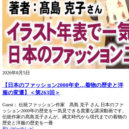
2026年8月5日
【日本のファッション2000年史…着物の歴史と洋
服の変遷】＜第263回＞
Guest： 伝統ファッション作家 髙島 克子 さん 日本のファ
ッション2000年の歴史を一気見できる貴重な講演動画です。
伝統作家の髙島克子さんが、縄文時代から現代までの着物の
歴史と洋服の歴史を一冊
和いWayテレビ