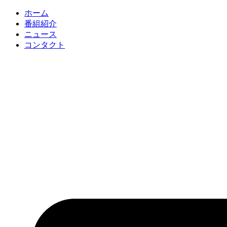
コ
ホーム
ン
番組紹介
テ
ニュース
ン
コンタクト
ツ
に
ス
キ
ッ
プ