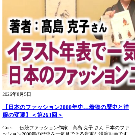
2026年8月5日
【日本のファッション2000年史…着物の歴史と洋
服の変遷】＜第263回＞
Guest： 伝統ファッション作家 髙島 克子 さん 日本のファ
ッション2000年の歴史を一気見できる貴重な講演動画です。