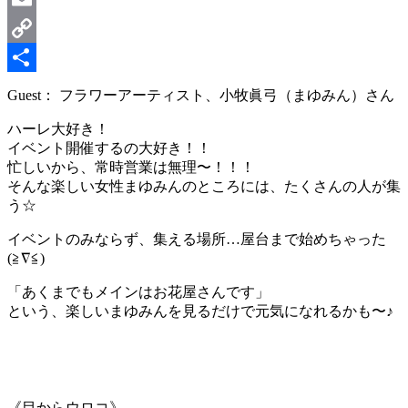
Email
Copy
Link
共
Guest： フラワーアーティスト、小牧眞弓（まゆみん）さん
有
ハーレ大好き！
イベント開催するの大好き！！
忙しいから、常時営業は無理〜！！！
そんな楽しい女性まゆみんのところには、たくさんの人が集
う☆
イベントのみならず、集える場所…屋台まで始めちゃった
(≧∇≦)
「あくまでもメインはお花屋さんです」
という、楽しいまゆみんを見るだけで元気になれるかも〜♪
《目からウロコ》