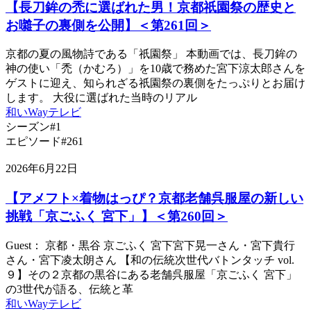
【長刀鉾の禿に選ばれた男！京都祇園祭の歴史と
お囃子の裏側を公開】＜第261回＞
京都の夏の風物詩である「祇園祭」 本動画では、長刀鉾の
神の使い「禿（かむろ）」を10歳で務めた宮下涼太郎さんを
ゲストに迎え、知られざる祇園祭の裏側をたっぷりとお届け
します。 大役に選ばれた当時のリアル
和いWayテレビ
シーズン#1
エピソード#261
2026年6月22日
【アメフト×着物はっぴ？京都老舗呉服屋の新しい
挑戦「京ごふく 宮下」】＜第260回＞
Guest： 京都・黒谷 京ごふく 宮下宮下晃一さん・宮下貴行
さん・宮下凌太朗さん 【和の伝統次世代バトンタッチ vol.
９】その２京都の黒谷にある老舗呉服屋「京ごふく 宮下」
の3世代が語る、伝統と革
和いWayテレビ