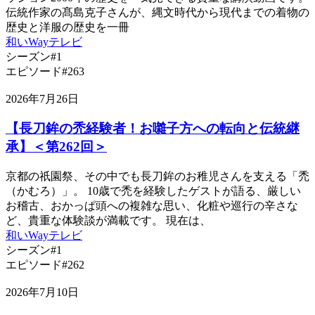
伝統作家の髙島克子さんが、縄文時代から現代までの着物の
歴史と洋服の歴史を一冊
和いWayテレビ
シーズン#1
エピソード#263
2026年7月26日
【長刀鉾の禿経験者！お囃子方への転向と伝統継
承】＜第262回＞
京都の祇園祭、その中でも長刀鉾のお稚児さんを支える「禿
（かむろ）」。 10歳で禿を経験したゲストが語る、厳しい
お稽古、おかっぱ頭への複雑な思い、化粧や巡行の辛さな
ど、貴重な体験談が満載です。 現在は、
和いWayテレビ
シーズン#1
エピソード#262
2026年7月10日