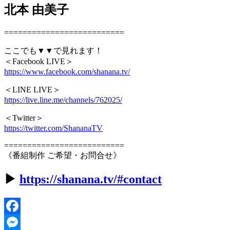
北本 由美子
==========================
ここでも▼▼で見れます！
＜Facebook LIVE＞
https://www.facebook.com/shanana.tv/
＜LINE LIVE＞
https://live.line.me/channels/762025/
＜Twitter＞
https://twitter.com/ShananaTV
==========================
《番組制作 ご希望・お問合せ》
▶︎
https://shanana.tv/#contact
Facebook