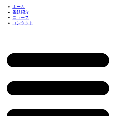
コ
ホーム
ン
番組紹介
テ
ニュース
ン
コンタクト
ツ
に
ス
キ
ッ
プ