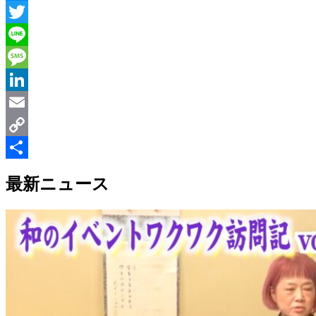
Messenger
Twitter
Line
Message
LinkedIn
Email
Copy
Link
共
最新ニュース
有