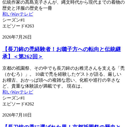
伝統作家の髙島克子さんが、縄文時代から現代までの着物の
歴史と洋服の歴史を一冊
和いWayテレビ
シーズン#1
エピソード#263
2026年7月26日
【長刀鉾の禿経験者！お囃子方への転向と伝統継
承】＜第262回＞
京都の祇園祭、その中でも長刀鉾のお稚児さんを支える「禿
（かむろ）」。 10歳で禿を経験したゲストが語る、厳しい
お稽古、おかっぱ頭への複雑な思い、化粧や巡行の辛さな
ど、貴重な体験談が満載です。 現在は、
和いWayテレビ
シーズン#1
エピソード#262
2026年7月10日