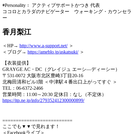
◉Personality： アクティブサポートかつき 代表
ココロとカラダのナビゲーター ウォーキング・カウンセラ
ー
香月梨江
＜HP→
http://www.a-support.net/
＞
＜ブログ→
https://ameblo.jp/askatsuki/
＞
【衣装提供】
GRAYGE AC・DC（グレイジュ エーシ―ディーシー）
〒531-0072 大阪市北区豊崎3丁目20-16
北梅田清和ビル1階 ＜中津駅４番出口上がってすぐ ＞
TEL：06-6372-2466
営業時間：11:00～20:30 定休日：なし（不定休）
https://itp.ne.jp/info/279352412300000899/
==========================
ここでも▼▼で見れます！
＜Facebookライブ＞