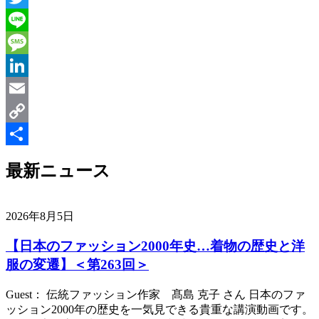
Twitter
Line
Message
LinkedIn
Email
Copy
Link
共
最新ニュース
有
2026年8月5日
【日本のファッション2000年史…着物の歴史と洋
服の変遷】＜第263回＞
Guest： 伝統ファッション作家 髙島 克子 さん 日本のファ
ッション2000年の歴史を一気見できる貴重な講演動画です。