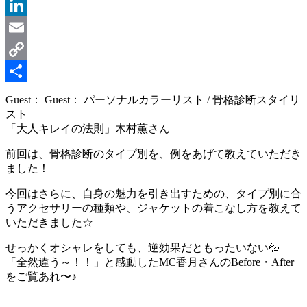
Message
LinkedIn
Email
Copy
Link
共
Guest： Guest： パーソナルカラーリスト / 骨格診断スタイリ
スト
有
「大人キレイの法則」木村薫さん
前回は、骨格診断のタイプ別を、例をあげて教えていただき
ました！
今回はさらに、自身の魅力を引き出すための、タイプ別に合
うアクセサリーの種類や、ジャケットの着こなし方を教えて
いただきました☆
せっかくオシャレをしても、逆効果だともったいない💦
「全然違う～！！」と感動したMC香月さんのBefore・After
をご覧あれ〜♪