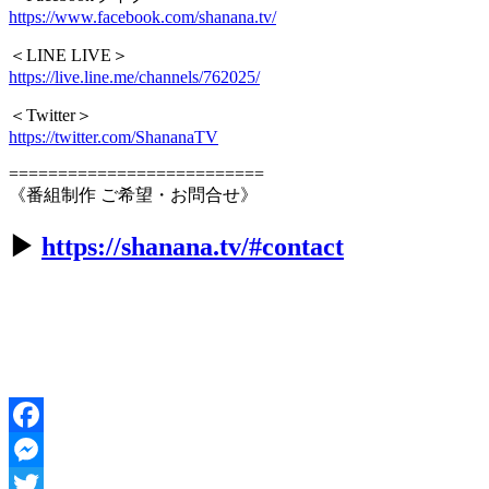
https://www.facebook.com/shanana.tv/
＜LINE LIVE＞
https://live.line.me/channels/762025/
＜Twitter＞
https://twitter.com/ShananaTV
==========================
《番組制作 ご希望・お問合せ》
▶︎
https://shanana.tv/#contact
Facebook
Messenger