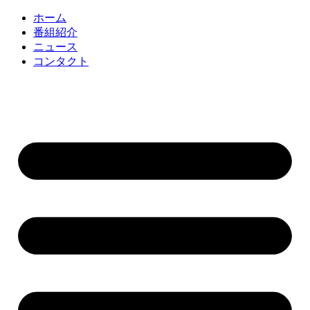
コ
ホーム
ン
番組紹介
テ
ニュース
ン
コンタクト
ツ
に
ス
キ
ッ
プ