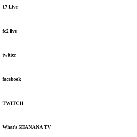
17 Live
fc2 live
twitter
facebook
TWITCH​
What's SHANANA TV