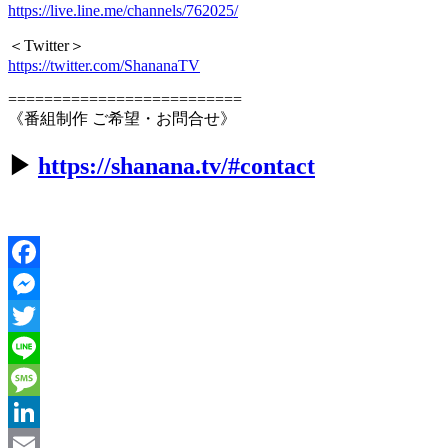
https://live.line.me/channels/762025/
＜Twitter＞
https://twitter.com/ShananaTV
==========================
《番組制作 ご希望・お問合せ》
▶︎
https://shanana.tv/#contact
Facebook
Messenger
Twitter
Line
Message
LinkedIn