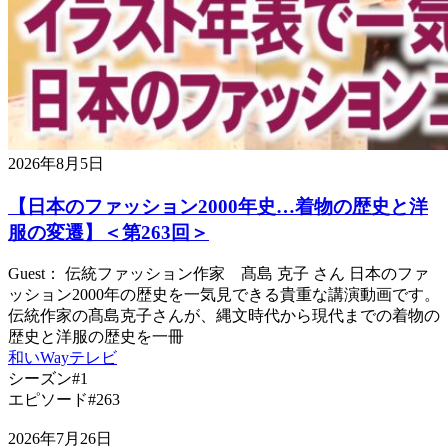
2026年8月5日
【日本のファッション2000年史…着物の歴史と洋
服の変遷】＜第263回＞
Guest： 伝統ファッション作家 髙島 克子 さん 日本のファ
ッション2000年の歴史を一気見できる貴重な講演動画です。
伝統作家の髙島克子さんが、縄文時代から現代までの着物の
歴史と洋服の歴史を一冊
和いWayテレビ
シーズン#1
エピソード#263
2026年7月26日