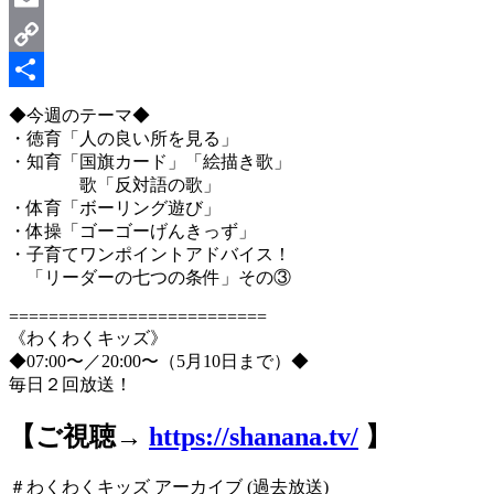
Email
Copy
Link
共
◆今週のテーマ◆
・徳育「人の良い所を見る」
有
・知育「国旗カード」「絵描き歌」
歌「反対語の歌」
・体育「ボーリング遊び」
・体操「ゴーゴーげんきっず」
・子育てワンポイントアドバイス！
「リーダーの七つの条件」その③
==========================
《わくわくキッズ》
◆07:00〜／20:00〜（5月10日まで）◆
毎日２回放送！
【ご視聴→
https://shanana.tv/
】
＃わくわくキッズ アーカイブ (過去放送)