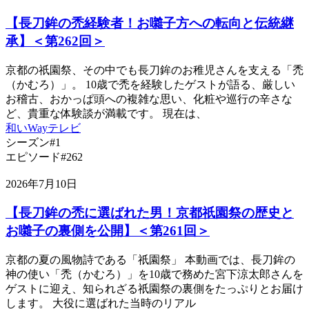
【長刀鉾の禿経験者！お囃子方への転向と伝統継
承】＜第262回＞
京都の祇園祭、その中でも長刀鉾のお稚児さんを支える「禿
（かむろ）」。 10歳で禿を経験したゲストが語る、厳しい
お稽古、おかっぱ頭への複雑な思い、化粧や巡行の辛さな
ど、貴重な体験談が満載です。 現在は、
和いWayテレビ
シーズン#1
エピソード#262
2026年7月10日
【長刀鉾の禿に選ばれた男！京都祇園祭の歴史と
お囃子の裏側を公開】＜第261回＞
京都の夏の風物詩である「祇園祭」 本動画では、長刀鉾の
神の使い「禿（かむろ）」を10歳で務めた宮下涼太郎さんを
ゲストに迎え、知られざる祇園祭の裏側をたっぷりとお届け
します。 大役に選ばれた当時のリアル