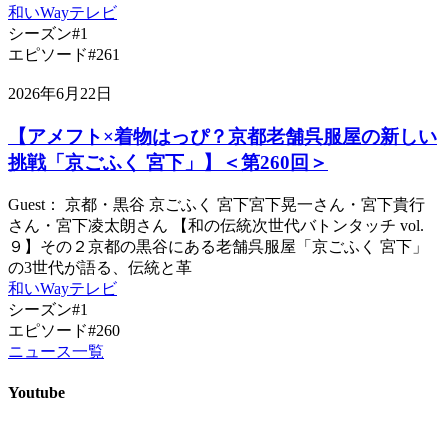
和いWayテレビ
シーズン#1
エピソード#261
2026年6月22日
【アメフト×着物はっぴ？京都老舗呉服屋の新しい
挑戦「京ごふく 宮下」】＜第260回＞
Guest： 京都・黒谷 京ごふく 宮下宮下晃一さん・宮下貴行
さん・宮下凌太朗さん 【和の伝統次世代バトンタッチ vol.
９】その２京都の黒谷にある老舗呉服屋「京ごふく 宮下」
の3世代が語る、伝統と革
和いWayテレビ
シーズン#1
エピソード#260
ニュース一覧
Youtube