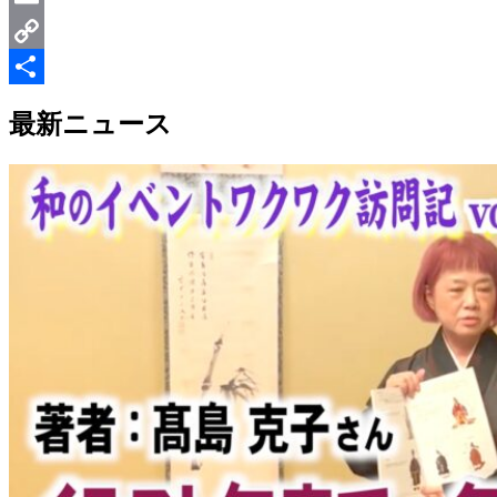
Email
Copy
Link
共
最新ニュース
有