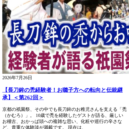
2026年7月26日
【長刀鉾の禿経験者！お囃子方への転向と伝統継
承】＜第262回＞
京都の祇園祭、その中でも長刀鉾のお稚児さんを支える「禿
（かむろ）」。 10歳で禿を経験したゲストが語る、厳しい
お稽古、おかっぱ頭への複雑な思い、化粧や巡行の辛さな
ど、貴重な体験談が満載です。 現在は、