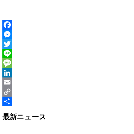
Facebook
Messenger
Twitter
Line
Message
LinkedIn
Email
Copy
Link
共
最新ニュース
有