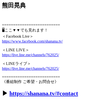
熊田晃典
==========================
🖥ここ▼▼でも見れます！
＜Facebook Live＞
https://www.facebook.com/shanana.tv/
＜LINE LIVE＞
https://live.line.me/channels/762025/
＜LINEライブ＞
https://live.line.me/channels/762025/
==========================
《番組制作 ご希望・お問合せ》
▶︎
https://shanana.tv/#contact