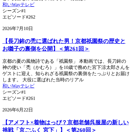
和いWayテレビ
シーズン#1
エピソード#262
2026年7月10日
【長刀鉾の禿に選ばれた男！京都祇園祭の歴史と
お囃子の裏側を公開】＜第261回＞
京都の夏の風物詩である「祇園祭」 本動画では、長刀鉾の
神の使い「禿（かむろ）」を10歳で務めた宮下涼太郎さんを
ゲストに迎え、知られざる祇園祭の裏側をたっぷりとお届け
します。 大役に選ばれた当時のリアル
和いWayテレビ
シーズン#1
エピソード#261
2026年6月22日
【アメフト×着物はっぴ？京都老舗呉服屋の新しい
挑戦「京ごふく 宮下」】＜第260回＞