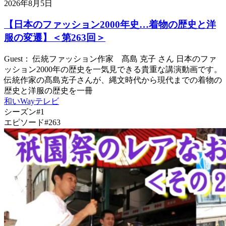
2026年8月5日
【日本のファッション2000年史…着物の歴史と洋
服の変遷】＜第263回＞
Guest： 伝統ファッション作家 髙島 克子 さん 日本のファ
ッション2000年の歴史を一気見できる貴重な講演動画です。
伝統作家の髙島克子さんが、縄文時代から現代までの着物の
歴史と洋服の歴史を一冊
和いWayテレビ
シーズン#1
エピソード#263