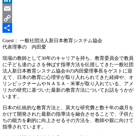
LinkedIn
Email
Copy
Link
共
Guest： 一般社団法人新日本教育システム協会
代表理事の 内田愛
有
現場の教師として30年のキャリアを持ち、教育委員会で教員
に子ども達のよさを伸ばす指導方法を伝授してきた一般社団
法人新日本教育システム協会®の内田愛理事長をゲストに迎
えて、日本の教育に心理学が取り入れられてきた経緯や、オ
リンピックチームやＮＡＳＡ・米軍が取り入れている、アメ
リカの研究に基づいた最新の教育方法についてお話をうかが
います。
日本の伝統的な教育方法と、莫大な研究費と数十年の歳月を
かけて開発された最新の指導法を融合させることで、子供た
ちの能力を劇的に向上させるその方法を、教師や親に向けて
指導されています。