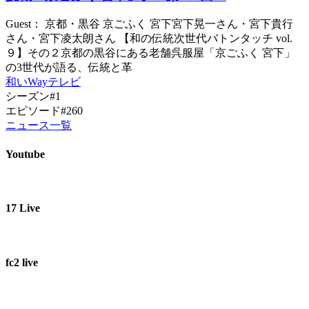
Guest： 京都・黒谷 京ごふく 宮下宮下晃一さん・宮下貴行
さん・宮下凌太朗さん 【和の伝統次世代バトンタッチ vol.
９】その２京都の黒谷にある老舗呉服屋「京ごふく 宮下」
の3世代が語る、伝統と革
和いWayテレビ
シーズン#1
エピソード#260
ニュース一覧
Youtube
17 Live
fc2 live