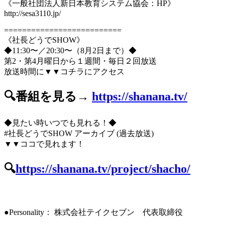
《一般社団法人新日本教育システム協会：HP》
http://sesa3110.jp/
==========================
《社長どうでSHOW》
◆11:30〜／20:30〜（8月2日まで）◆
第2・第4月曜日から１週間・毎日２回放送
放送時間に▼▼コチラにアクセス
🔍番組を見る→
https://shanana.tv/
◆見たい時いつでも見れる！◆
#社長どうでSHOW アーカイブ (過去放送)
▼▼ココで見れます！
🔍
https://shanana.tv/project/shacho/
●Personality： 株式会社テイクセブン 代表取締役