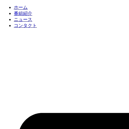
コ
ホーム
ン
番組紹介
テ
ニュース
ン
コンタクト
ツ
に
ス
キ
ッ
プ