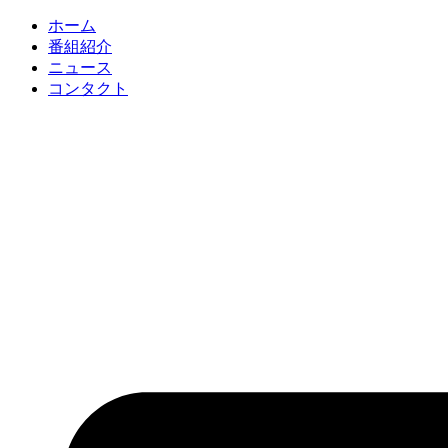
コ
ホーム
ン
番組紹介
テ
ニュース
ン
コンタクト
ツ
に
ス
キ
ッ
プ