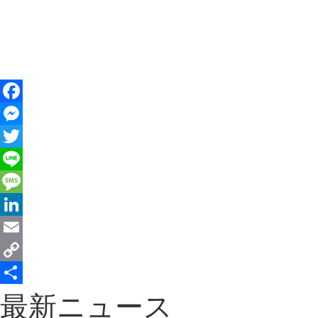
Facebook
Messenger
Twitter
Line
Message
LinkedIn
Email
Copy
Link
共
最新ニュース