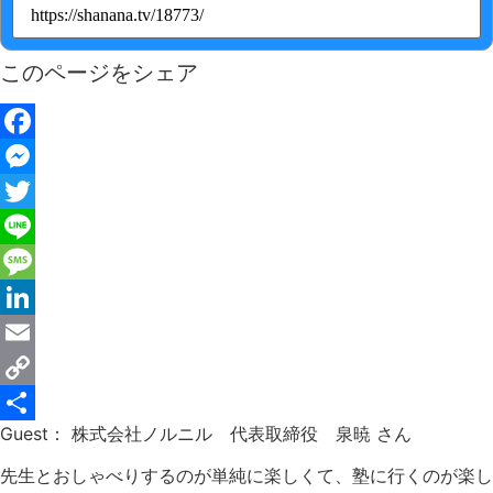
このページをシェア
Facebook
Messenger
Twitter
Line
Message
LinkedIn
Email
Copy
Guest： 株式会社ノルニル 代表取締役 泉暁 さん
Link
共
有
先生とおしゃべりするのが単純に楽しくて、塾に行くのが楽し