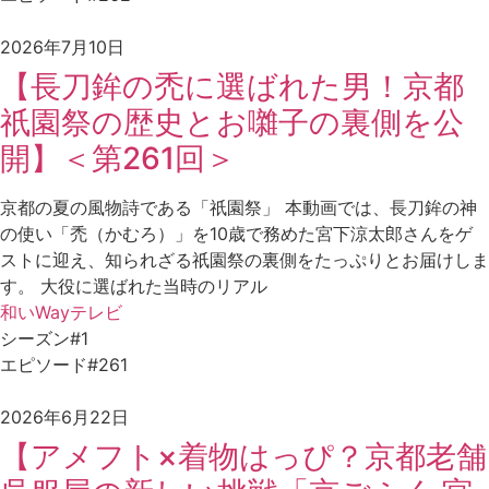
2026年7月10日
【長刀鉾の禿に選ばれた男！京都
祇園祭の歴史とお囃子の裏側を公
開】＜第261回＞
京都の夏の風物詩である「祇園祭」 本動画では、長刀鉾の神
の使い「禿（かむろ）」を10歳で務めた宮下涼太郎さんをゲ
ストに迎え、知られざる祇園祭の裏側をたっぷりとお届けしま
す。 大役に選ばれた当時のリアル
和いWayテレビ
シーズン#1
エピソード#261
2026年6月22日
【アメフト×着物はっぴ？京都老舗