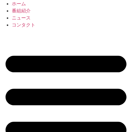
コ
ホーム
ン
番組紹介
テ
ニュース
ン
コンタクト
ツ
に
ス
キ
ッ
プ