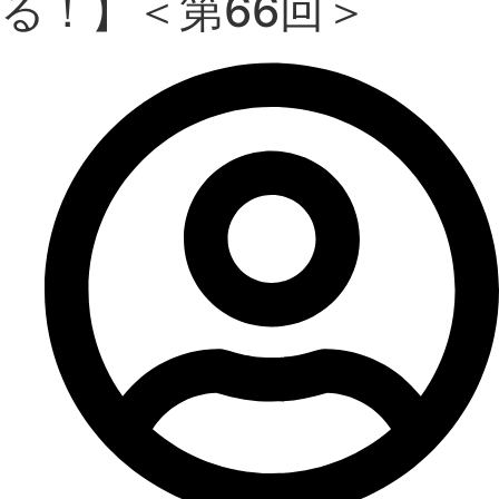
る！】＜第66回＞