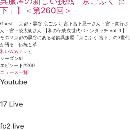
呉服屋の新しい挑戦「京ごふく 宮
下」】＜第260回＞
Guest： 京都・黒谷 京ごふく 宮下宮下晃一さん・宮下貴行さ
ん・宮下凌太朗さん 【和の伝統次世代バトンタッチ vol.９】
その２京都の黒谷にある老舗呉服屋「京ごふく 宮下」の3世代
が語る、伝統と革
和いWayテレビ
シーズン#1
エピソード#260
ニュース一覧
Youtube
17 Live
fc2 live