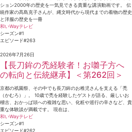
ション2000年の歴史を一気見できる貴重な講演動画です。 伝
統作家の髙島克子さんが、縄文時代から現代までの着物の歴史
と洋服の歴史を一冊
和いWayテレビ
シーズン#1
エピソード#263
2026年7月26日
【長刀鉾の禿経験者！お囃子方へ
の転向と伝統継承】＜第262回＞
京都の祇園祭、その中でも長刀鉾のお稚児さんを支える「禿
（かむろ）」。 10歳で禿を経験したゲストが語る、厳しいお
稽古、おかっぱ頭への複雑な思い、化粧や巡行の辛さなど、貴
重な体験談が満載です。 現在は、
和いWayテレビ
シーズン#1
エピソード#262