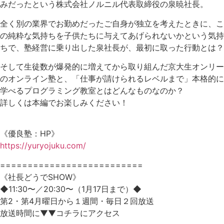
みだったという株式会社ノルニル代表取締役の泉暁社長。
全く別の業界でお勤めだったご自身が独立を考えたときに、こ
の純粋な気持ちを子供たちに与えてあげられないかという気持
ちで、塾経営に乗り出した泉社長が、最初に取った行動とは？
そして生徒数が爆発的に増えてから取り組んだ京大生オンリー
のオンライン塾と、「仕事が請けられるレベルまで」本格的に
学べるプログラミング教室とはどんなものなのか？
詳しくは本編でお楽しみください！
⠀
《優良塾：HP》
https://yuryojuku.com/
==========================
《社長どうでSHOW》
◆11:30〜／20:30〜（1月17日まで）◆
第2・第4月曜日から１週間・毎日２回放送
放送時間に▼▼コチラにアクセス