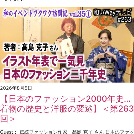
有
2026年8月5日
【日本のファッション2000年史…
着物の歴史と洋服の変遷】＜第263
回＞
Guest： 伝統ファッション作家 髙島 克子 さん 日本のファッ