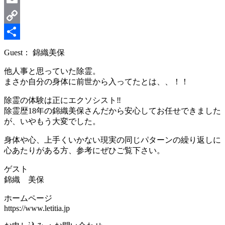
Email
Copy
Link
共
Guest： 錦織美保
有
他人事と思っていた除霊。
まさか自分の身体に前世から入ってたとは、、！！
除霊の体験は正にエクソシスト‼️
除霊歴18年の錦織美保さんだから安心してお任せできました
が、いやもう大変でした。
身体や心、上手くいかない現実の同じパターンの繰り返しに
心あたりがある方、参考にぜひご覧下さい。
ゲスト
錦織 美保
ホームページ
https://www.letitia.jp