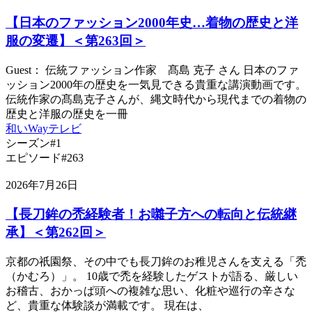
【日本のファッション2000年史…着物の歴史と洋
服の変遷】＜第263回＞
Guest： 伝統ファッション作家 髙島 克子 さん 日本のファ
ッション2000年の歴史を一気見できる貴重な講演動画です。
伝統作家の髙島克子さんが、縄文時代から現代までの着物の
歴史と洋服の歴史を一冊
和いWayテレビ
シーズン#1
エピソード#263
2026年7月26日
【長刀鉾の禿経験者！お囃子方への転向と伝統継
承】＜第262回＞
京都の祇園祭、その中でも長刀鉾のお稚児さんを支える「禿
（かむろ）」。 10歳で禿を経験したゲストが語る、厳しい
お稽古、おかっぱ頭への複雑な思い、化粧や巡行の辛さな
ど、貴重な体験談が満載です。 現在は、