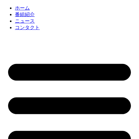
コ
ホーム
ン
番組紹介
テ
ニュース
ン
コンタクト
ツ
に
ス
キ
ッ
プ