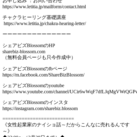
お申し込み ：お問い合わせ
https://www.letitia.jp/mailform/contact.html
チャクラヒーリング基礎講座
‪ https://www.letitia.jp/chakra-hearing-letter/
ーーーーーーーーーーーーーー
シェアビズBlossomのHP
sharebiz-blossom.com
（無料会員ページも只今作成中）
シェアビズBlossomのfbページ
https://m.facebook.com/ShareBizBlossom/
シェアビズBlossomのyoutube
https://www.youtube.com/channel/UCir6wWqF7dfLJqMgVWrQGP
シェアビズBlossomのインスタ
https://instagram.com/sharebiz.blossom
==========================
《女性起業家のナイショ話～だからこんなに売れるんです
～》