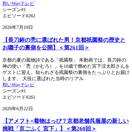
和いWayテレビ
シーズン#1
エピソード#262
2026年7月10日
【長刀鉾の禿に選ばれた男！京都祇園祭の歴史と
お囃子の裏側を公開】＜第261回＞
京都の夏の風物詩である「祇園祭」 本動画では、長刀鉾の
神の使い「禿（かむろ）」を10歳で務めた宮下涼太郎さんを
ゲストに迎え、知られざる祇園祭の裏側をたっぷりとお届け
します。 大役に選ばれた当時のリアル
和いWayテレビ
シーズン#1
エピソード#261
2026年6月22日
【アメフト×着物はっぴ？京都老舗呉服屋の新しい
挑戦「京ごふく 宮下」】＜第260回＞