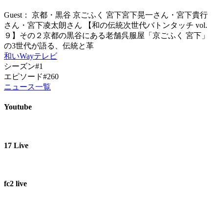
Guest： 京都・黒谷 京ごふく 宮下宮下晃一さん・宮下貴行
さん・宮下凌太朗さん 【和の伝統次世代バトンタッチ vol.
９】その２京都の黒谷にある老舗呉服屋「京ごふく 宮下」
の3世代が語る、伝統と革
和いWayテレビ
シーズン#1
エピソード#260
ニュース一覧
Youtube
17 Live
fc2 live