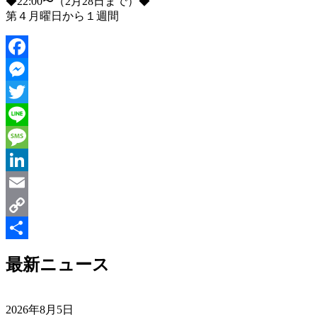
◆22:00〜（2月28日まで）◆
第４月曜日から１週間
Facebook
Messenger
Twitter
Line
Message
LinkedIn
Email
Copy
Link
共
最新ニュース
有
2026年8月5日