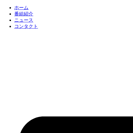
コ
ホーム
ン
番組紹介
テ
ニュース
ン
コンタクト
ツ
に
ス
キ
ッ
プ