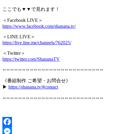
ここでも▼▼で見れます！
＜Facebook LIVE＞
https://www.facebook.com/shanana.tv/
＜LINE LIVE＞
https://live.line.me/channels/762025/
＜Twitter＞
https://twitter.com/ShananaTV
∽∽∽∽∽∽∽∽∽∽∽∽∽∽∽∽∽∽∽∽∽∽∽∽∽∽
《番組制作 ご希望・お問合せ》
▶︎
https://shanana.tv/#contact
∽∽∽∽∽∽∽∽∽∽∽∽∽∽∽∽∽∽∽∽∽∽∽∽∽∽
Facebook