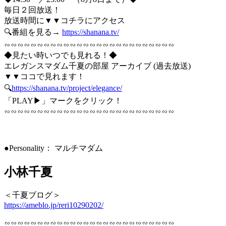
毎日２回放送！
放送時間に▼▼コチラにアクセス
🔍番組を見る→
https://shanana.tv/
∽∽∽∽∽∽∽∽∽∽∽∽∽∽∽∽∽∽∽∽∽∽∽∽∽∽
◆見たい時いつでも見れる！◆
エレガンスマダム千夏の部屋 アーカイブ (過去放送)
▼▼ココで見れます！
🔍
https://shanana.tv/project/elegance/
「PLAY▶」マークをクリック！
∽∽∽∽∽∽∽∽∽∽∽∽∽∽∽∽∽∽∽∽∽∽∽∽∽∽
●Personality： マルチマダム
小林千夏
＜千夏ブログ＞
https://ameblo.jp/reri10290202/
∽∽∽∽∽∽∽∽∽∽∽∽∽∽∽∽∽∽∽∽∽∽∽∽∽∽