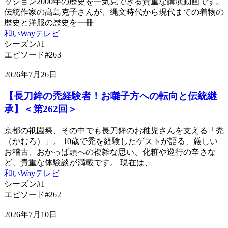
ッション2000年の歴史を一気見できる貴重な講演動画です。
伝統作家の髙島克子さんが、縄文時代から現代までの着物の
歴史と洋服の歴史を一冊
和いWayテレビ
シーズン#1
エピソード#263
2026年7月26日
【長刀鉾の禿経験者！お囃子方への転向と伝統継
承】＜第262回＞
京都の祇園祭、その中でも長刀鉾のお稚児さんを支える「禿
（かむろ）」。 10歳で禿を経験したゲストが語る、厳しい
お稽古、おかっぱ頭への複雑な思い、化粧や巡行の辛さな
ど、貴重な体験談が満載です。 現在は、
和いWayテレビ
シーズン#1
エピソード#262
2026年7月10日