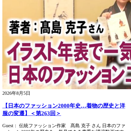
2026年8月5日
【日本のファッション2000年史…着物の歴史と洋
服の変遷】＜第263回＞
Guest： 伝統ファッション作家 髙島 克子 さん 日本のファ