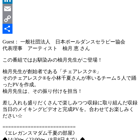
LinkedIn
Email
Copy
Link
共
Guest： 一般社団法人 日本ポールダンスセラピー協会
代表理事 アーティスト 柚月 恵 さん
有
この番組ではお馴染みの柚月先生がご登場！
柚月先生が創始者である「チェアレスク®︎」
そのチェアレスク®︎を小林千夏さんが率いるチーム５人で踊
ったPVを作成。
柚月先生は、その振り付けを担当！
差し入れも盛りだくさんで楽しみつつ収録に取り組んだ収録
当日のメイキングビデオと完成PVを。合わせてお楽しみく
ださい☆
==========================
《エレガンスマダム千夏の部屋》
◆14:30〜／23:00〜（8月8日まで）◆