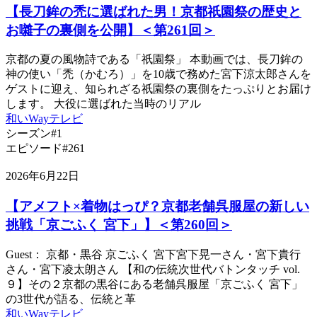
【長刀鉾の禿に選ばれた男！京都祇園祭の歴史と
お囃子の裏側を公開】＜第261回＞
京都の夏の風物詩である「祇園祭」 本動画では、長刀鉾の
神の使い「禿（かむろ）」を10歳で務めた宮下涼太郎さんを
ゲストに迎え、知られざる祇園祭の裏側をたっぷりとお届け
します。 大役に選ばれた当時のリアル
和いWayテレビ
シーズン#1
エピソード#261
2026年6月22日
【アメフト×着物はっぴ？京都老舗呉服屋の新しい
挑戦「京ごふく 宮下」】＜第260回＞
Guest： 京都・黒谷 京ごふく 宮下宮下晃一さん・宮下貴行
さん・宮下凌太朗さん 【和の伝統次世代バトンタッチ vol.
９】その２京都の黒谷にある老舗呉服屋「京ごふく 宮下」
の3世代が語る、伝統と革
和いWayテレビ