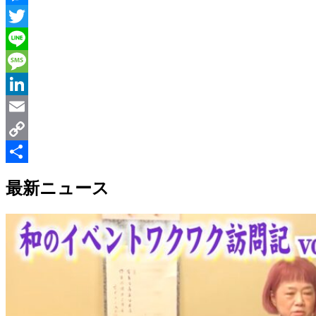
Messenger
Twitter
Line
Message
LinkedIn
Email
Copy
Link
共
最新ニュース
有