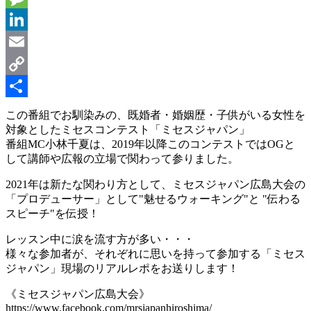
Message
LinkedIn
Email
Copy
Link
共
この番組でお馴染みの、既婚者・婚姻歴・子供がいる女性を
対象としたミセスコンテスト「ミセスジャパン」
有
番組MC小林千夏は、2019年以降このコンテストではOGと
して講師や広報の立場で関わって参りました。
2021年は新たな関わり方として、ミセスジャパン広島大会の
「プロデューサー」として"魅せるウォーキング"と "伝わる
スピーチ"を伝授！
レッスン中に涙を流す方が多い・・・
様々な参加者が、それぞれに思いを持って参加する「ミセス
ジャパン」現場のリアルレポをお送りします！
《ミセスジャパン広島大会》
https://www.facebook.com/mrsjapanhiroshima/