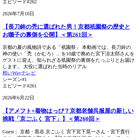
エピソード#262
2026年7月10日
【長刀鉾の禿に選ばれた男！京都祇園祭の歴史と
お囃子の裏側を公開】＜第261回＞
京都の夏の風物詩である「祇園祭」 本動画では、長刀鉾の
神の使い「禿（かむろ）」を10歳で務めた宮下涼太郎さんを
ゲストに迎え、知られざる祇園祭の裏側をたっぷりとお届け
します。 大役に選ばれた当時のリアル
和いWayテレビ
シーズン#1
エピソード#261
2026年6月22日
【アメフト×着物はっぴ？京都老舗呉服屋の新しい
挑戦「京ごふく 宮下」】＜第260回＞
Guest： 京都・黒谷 京ごふく 宮下宮下晃一さん・宮下貴行