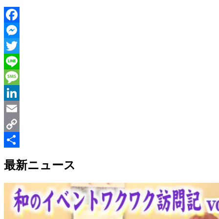
Facebook
Messenger
Twitter
Line
Message
LinkedIn
Email
Copy
Link
共
最新ニュース
有