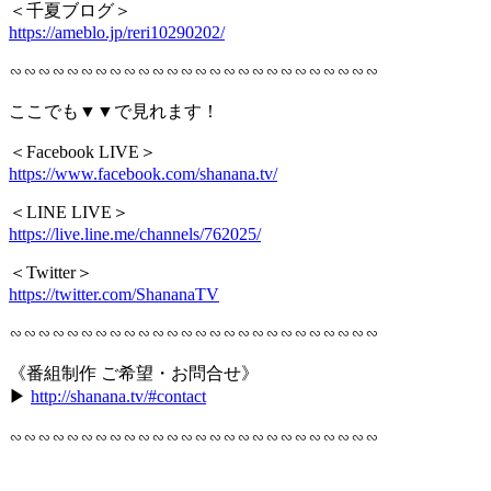
＜千夏ブログ＞
https://ameblo.jp/reri10290202/
∽∽∽∽∽∽∽∽∽∽∽∽∽∽∽∽∽∽∽∽∽∽∽∽∽∽
ここでも▼▼で見れます！
＜Facebook LIVE＞
https://www.facebook.com/shanana.tv/
＜LINE LIVE＞
https://live.line.me/channels/762025/
＜Twitter＞
https://twitter.com/ShananaTV
∽∽∽∽∽∽∽∽∽∽∽∽∽∽∽∽∽∽∽∽∽∽∽∽∽∽
《番組制作 ご希望・お問合せ》
▶︎
http://shanana.tv/#contact
∽∽∽∽∽∽∽∽∽∽∽∽∽∽∽∽∽∽∽∽∽∽∽∽∽∽