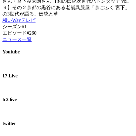
さん・宮下凌太朗さん 【和の伝統次世代バトンタッチ vol.
９】その２京都の黒谷にある老舗呉服屋「京ごふく 宮下」
の3世代が語る、伝統と革
和いWayテレビ
シーズン#1
エピソード#260
ニュース一覧
Youtube
17 Live
fc2 live
twitter