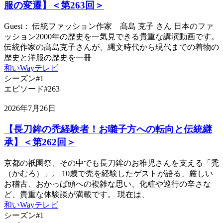
服の変遷】＜第263回＞
Guest： 伝統ファッション作家 髙島 克子 さん 日本のファ
ッション2000年の歴史を一気見できる貴重な講演動画です。
伝統作家の髙島克子さんが、縄文時代から現代までの着物の
歴史と洋服の歴史を一冊
和いWayテレビ
シーズン#1
エピソード#263
2026年7月26日
【長刀鉾の禿経験者！お囃子方への転向と伝統継
承】＜第262回＞
京都の祇園祭、その中でも長刀鉾のお稚児さんを支える「禿
（かむろ）」。 10歳で禿を経験したゲストが語る、厳しい
お稽古、おかっぱ頭への複雑な思い、化粧や巡行の辛さな
ど、貴重な体験談が満載です。 現在は、
和いWayテレビ
シーズン#1